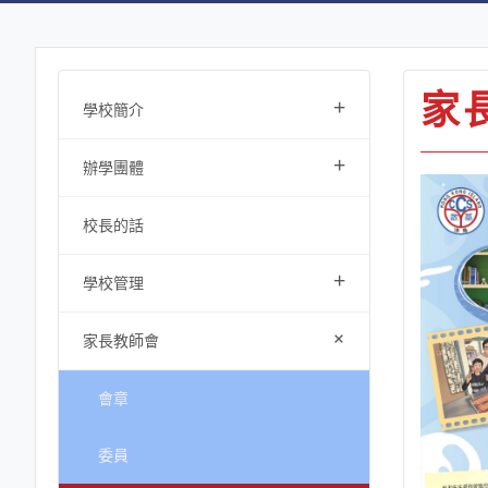
家
+
學校簡介
+
辦學團體
校長的話
+
學校管理
+
家長教師會
會章
委員