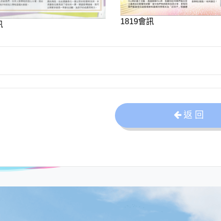
1819會訊
訊
返 回