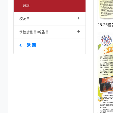
會訊
+
校友會
25-26
+
學校計劃書/報告書
返 回