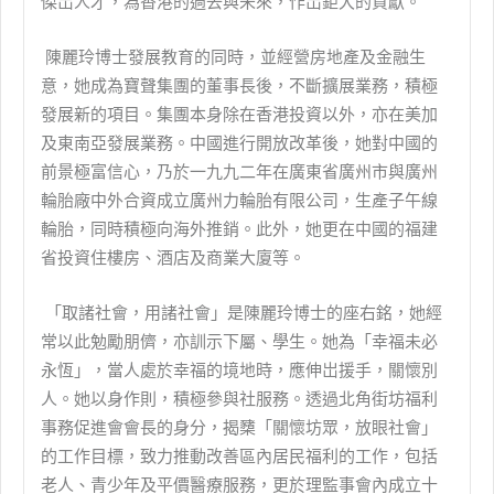
傑岀人才，為香港的過去與未來，作岀鉅大的貢獻。
陳麗玲博士發展教育的同時，並經營房地產及金融生
意，她成為寶聲集團的董事長後，不斷擴展業務，積極
發展新的項目。集團本身除在香港投資以外，亦在美加
及東南亞發展業務。中國進行開放改革後，她對中國的
前景極富信心，乃於一九九二年在廣東省廣州市與廣州
輪胎廠中外合資成立廣州力輪胎有限公司，生產子午線
輪胎，同時積極向海外推銷。此外，她更在中國的福建
省投資住樓房、酒店及商業大廈等。
「取諸社會，用諸社會」是陳麗玲博士的座右銘，她經
常以此勉勵朋儕，亦訓示下屬、學生。她為「幸福未必
永恆」，當人處於幸福的境地時，應伸岀援手，關懷別
人。她以身作則，積極參與社服務。透過北角街坊福利
事務促進會會長的身分，揭櫫「關懷坊眾，放眼社會」
的工作目標，致力推動改善區內居民福利的工作，包括
老人、青少年及平價醫療服務，更於理監事會內成立十