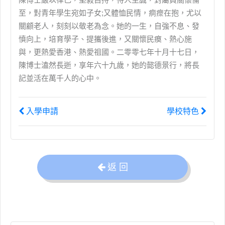
至，對青年學生宛如子女;又體恤民情，痌瘝在抱，尤以
關顧老人，刻刻以敬老為念。她的一生，自強不息、發
憤向上，培育學子、提攜後進，又關懷民瘼、熱心施
與，更熱愛香港、熱愛祖國。二零零七年十月十七日，
陳博士溘然長逝，享年六十九歲，她的懿德景行，將長
記並活在萬千人的心中。
入學申請
學校特色
返 回