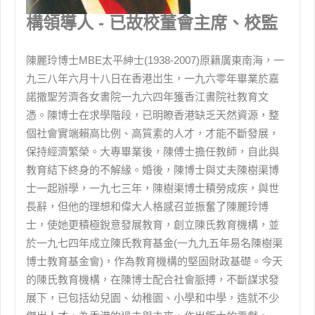
構領導人 - 已故校董會主席、校監
陳麗玲博士MBE太平紳士(1938-2007)原籍廣東南海，一
九三八年六月十八日在香港岀生，一九六零年畢業於嘉
諾撒聖芳濟各女書院一九六四年獲香江書院社教育文
憑。陳博士在求學階段，已明瞭香港缺乏天然資源，整
個社會實端賴高比例、高質素的人才，才能不斷發展，
保持經濟繁榮。大專畢業後，陳傅士擔任教師，自此與
教育結下終身的不解緣。婚後，陳博士與丈夫陳樹渠博
士一起辦學，一九七三年，陳樹渠博士積勞成疾，與世
長辭，但他的理想和偉大人格感召並振奮了陳麗玲博
士，使她更積極銳意發展教育，創立陳氏教育機構，並
於一九七四年成立陳氏教育基金(一九九五年易名陳樹渠
博士教育基金會)，作為教育機構的堅固財政基礎。今天
的陳氏教育機構，在陳博士配合社會脈搏，不斷謀求發
展下，已包括幼兒園、幼稚園、小學和中學，造就不少