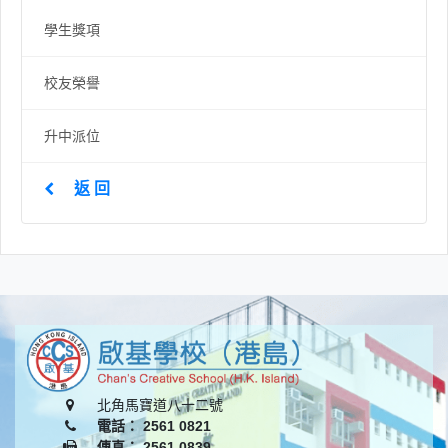
學生獎項
校友榮譽
升中派位
返 回
北角馬寶道八十二號
電話： 2561 0821
傳真： 2561 0839