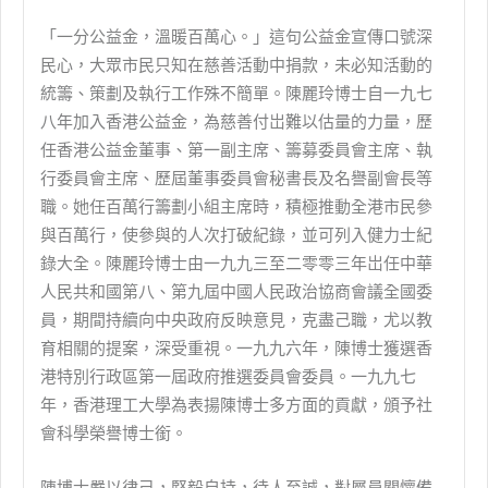
「一分公益金，溫暖百萬心。」這句公益金宣傳口號深
民心，大眾市民只知在慈善活動中捐款，未必知活動的
統籌、策劃及執行工作殊不簡單。陳麗玲博士自一九七
八年加入香港公益金，為慈善付岀難以估量的力量，歷
任香港公益金董事、第一副主席、籌募委員會主席、執
行委員會主席、歷屆董事委員會秘書長及名譽副會長等
職。她任百萬行籌劃小組主席時，積極推動全港市民參
與百萬行，使參與的人次打破紀錄，並可列入健力士紀
錄大全。陳麗玲博士由一九九三至二零零三年岀任中華
人民共和國第八、第九屆中國人民政治協商會議全國委
員，期間持續向中央政府反映意見，克盡己職，尤以教
育相關的提案，深受重視。一九九六年，陳博士獲選香
港特別行政區第一屆政府推選委員會委員。一九九七
年，香港理工大學為表揚陳博士多方面的貢獻，頒予社
會科學榮譽博士銜。
陳博士嚴以律己，堅毅自持，待人至誠，對屬員關懷備