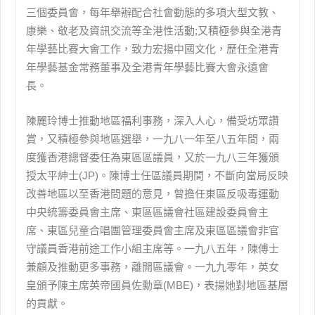
三個委員會，每年舉辦配合社會動態的多項大型文教、
康樂、敬老及資訊交流等全港性活動;又積極參與全港青
年學藝比賽大會工作，致力宏揚中國文化，歷任全港青
年學藝基金常務董事及全港青年學藝比賽大會永遠會
長。
陳麗玲博士推動地區福利事務，深入人心，備受坊眾讚
賞，又積極參與地區選舉，一九八一年至八五年間，兩
度獲香港總督委任為東區區議員，又於一九八三年獲頒
授太平紳士(JP)。陳博士任區議員期間，不斷向當局反映
改善地區以至香港問題的意見，曾擔任東區反吸毒運動
中央統籌委員會主席、東區區議會社區建設委員會主
席、東區兒童合唱團管理委員會主席及東區區議會非官
守議員香港前途工作小組主席等。一九八五年，陳傅士
兼顧及推動更多事務，離開區議會。一九九零年，英女
皇頒予陳主席英帝國員佐勳章(MBE)，表揚她對地區基層
的貢獻。