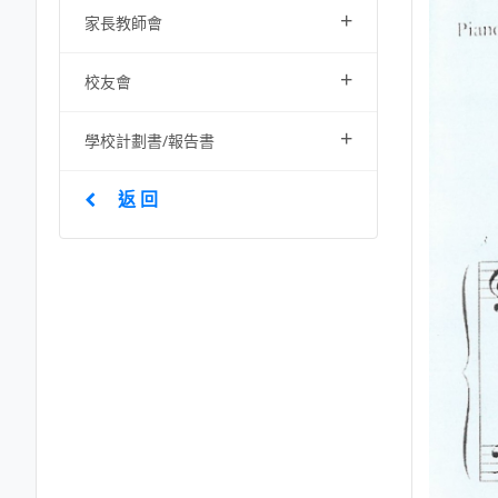
+
家長教師會
+
校友會
+
學校計劃書/報告書
返 回