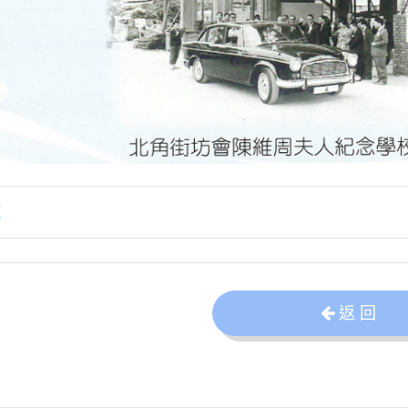
歌
返 回