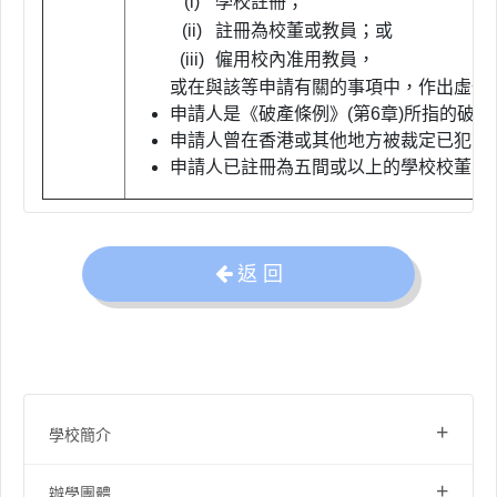
(i)
學校註冊；
(ii)
註冊為校董或教員；或
(iii)
僱用校內准用教員，
或在與該等申請有關的事項中，作出虛假
申請人是《破產條例》(第6章)所指的破
申請人曾在香港或其他地方被裁定已犯可
申請人已註冊為五間或以上的學校校董。
返 回
+
學校簡介
+
辦學團體