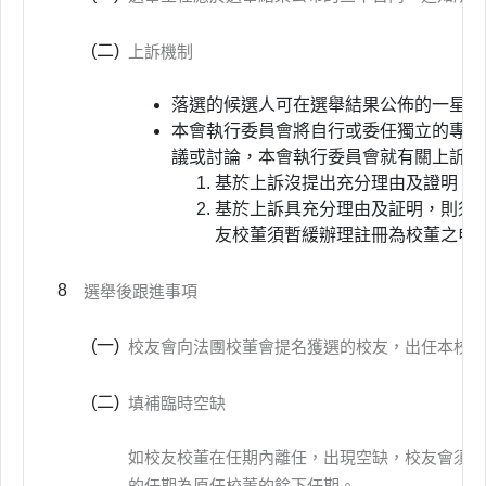
(二)
上訴機制
落選的候選人可在選舉結果公佈的一星期
本會執行委員會將自行或委任獨立的專責
議或討論，本會執行委員會就有關上訴，
基於上訴沒提出充分理由及證明，
基於上訴具充分理由及証明，則須
友校董須暫緩辦理註冊為校董之申
8
選舉後跟進事項
(一)
校友會向法團校董會提名獲選的校友，出任本校的
(二)
填補臨時空缺
如校友校董在任期內離任，出現空缺，校友會須以
的任期為原任校董的餘下任期。