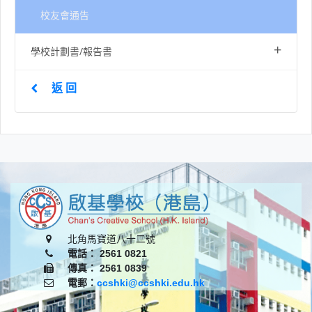
校友會通告
+
學校計劃書/報告書
返 回
北角馬寶道八十二號
電話： 2561 0821
傳真： 2561 0839
電郵：
ccshki@ccshki.edu.hk