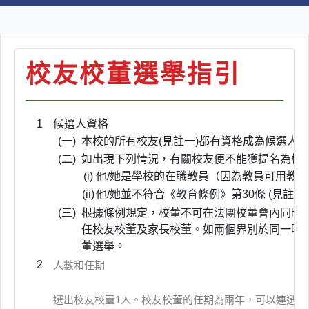
校友校董選舉指引
1
候選人資格
(一)
本校的所有校友(見註一)都有資格成為候選人；
(二)
如出現下列情況，有關校友便不能獲提名為校
(i)
他/她是學校的在職教員（因為教員可用教
(ii)
他/她並不符合《教育條例》第30條 (見註二
(三)
根據條例規定，校董不可在法團校董會內同時
任校友校董及家長校董。如兩個界別於同一時
董選舉。
2
人數和任期
選出校友校董1人。校友校董的任期為兩年，可以連選連