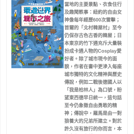
當地的主要景點、衣食住行
及趣聞軼事：紐約的自由女
神像每年經歷600次雷擊；
首爾的「北村韓屋村」至今
仍保存古色古香的韓屋；日
本東京的竹下通充斥大量裝
扮成卡通人物的Cosplay愛
好者。除了城市現今的面
貌，作者在書中更滲入每座
城市獨特的文化精神與歷史
傳說，例如二戰後德國人以
「我是柏林人」為口號，盼
望東西德早日統一，這句話
至今仍象徵自由勇敢的精
神；傳說中，羅馬是由一對
狼養大的兄弟所建立。對於
許久沒有旅行的你而言，本