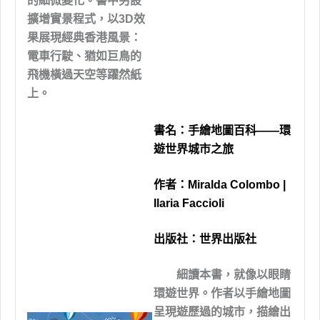
的細微變化。書中另設
擴增實景程式，以3D效
果展現經典香港風景：
電車行駛、猶如巨鳥的
飛機橫過天空等躍然紙
上。
書名：
手繪地圖百科——環
遊世界城市之旅
作者：
Miralda Colombo |
Ilaria Faccioli
出版社：
世界出版社
細讀本書，就像以眼睛
環遊世界。作者以手繪地圖
呈現遊歷過的城市，描繪出