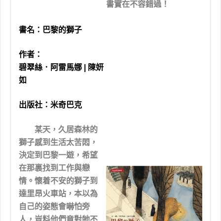
書實在不容錯過！
書名：
巴黎的獅子
作者：
碧翠絲．阿雷馬娜 | 陳妍
如
出版社：
米奇巴克
某天，久居森林的
獅子感到生活太苦悶，
決定到巴黎一遊，希望
在那裏找到工作與戀
情。懷着不安的獅子到
達里昂火車站，本以為
自己的姿態會嚇怕旁
人，豈料他們竟對牠不