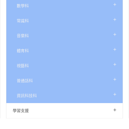
+
數學科
+
常識科
+
音樂科
+
體育科
+
視藝科
+
普通話科
+
資訊科技科
+
學習支援
家課及評估政策