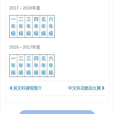
2017 – 2018年度
一
二
三
四
五
六
年
年
年
年
年
年
級
級
級
級
級
級
2016 – 2017年度
一
二
三
四
五
六
年
年
年
年
年
年
級
級
級
級
級
級
英文科課程簡介
中文科活動及比賽