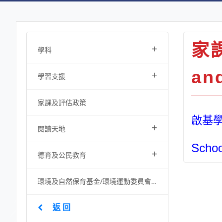
家課
+
學科
an
+
學習支援
家課及評估政策
啟基學
+
閱讀天地
Schoo
+
德育及公民教育
環境及自然保育基金/環境運動委員會資助項目
返 回