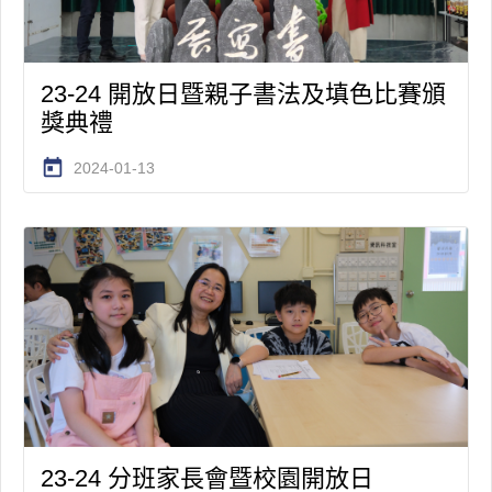
23-24 開放日暨親子書法及填色比賽頒
獎典禮
today
2024-01-13
23-24 分班家長會暨校園開放日