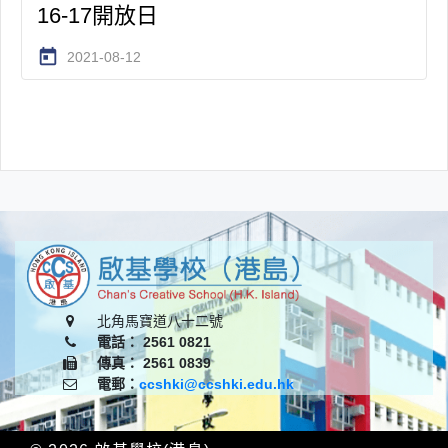
16-17開放日
today
2021-08-12
北角馬寶道八十二號
電話： 2561 0821
傳真： 2561 0839
電郵：
ccshki@ccshki.edu.hk