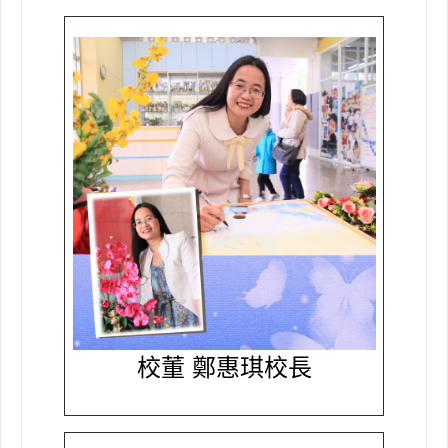
校董 鄭惠琪校長