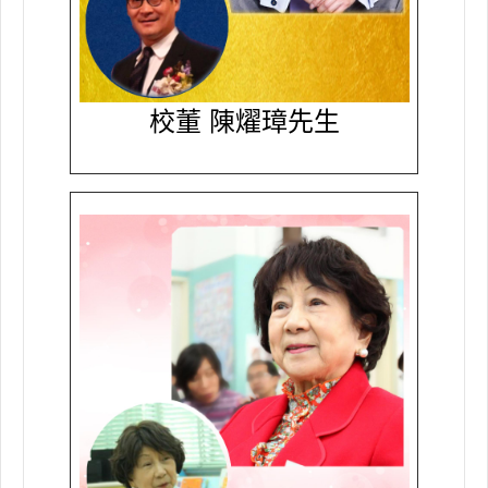
校董 陳燿璋先生