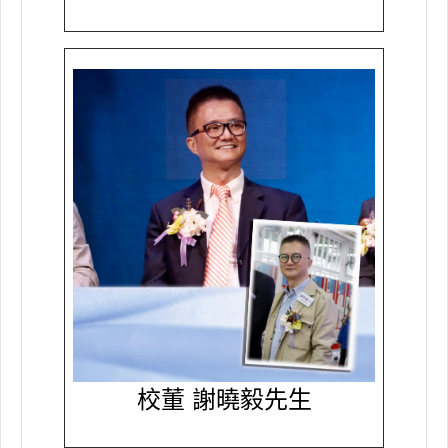
校董 謝曉毅先生