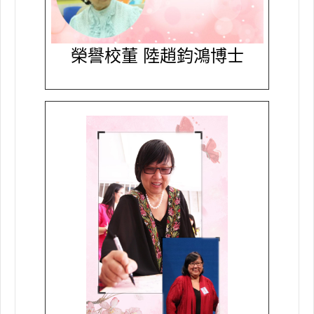
榮譽校董 陸趙鈞鴻博士