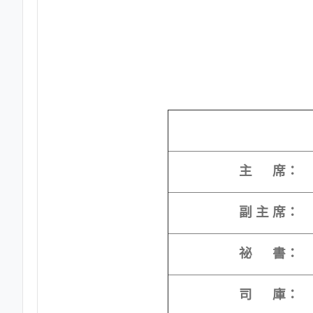
主 席：
副 主 席：
祕 書：
司 庫：