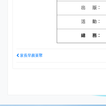
出 版：
活 動：
總 務：
家長早晨茶聚