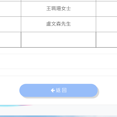
王珮珊女士
盧文森先生
返 回