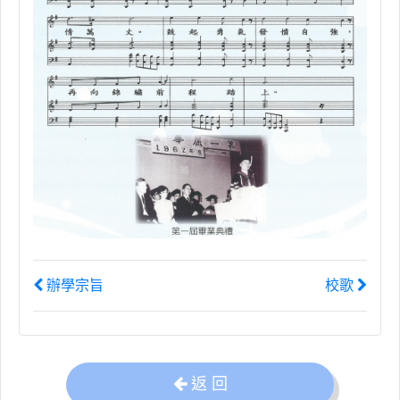
辦學宗旨
校歌
返 回