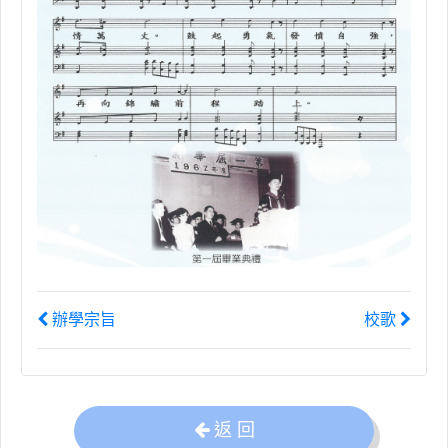
辦學宗旨
校歌
返 回