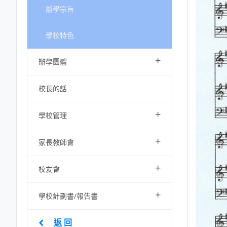
辦學宗旨
學校特色
+
辦學團體
校長的話
+
學校管理
+
家長教師會
+
校友會
+
學校計劃書/報告書
返 回