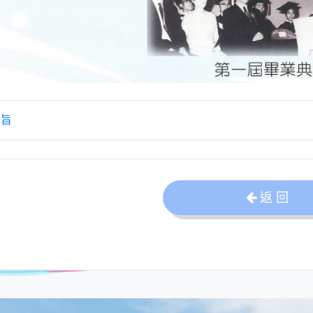
旨
返 回