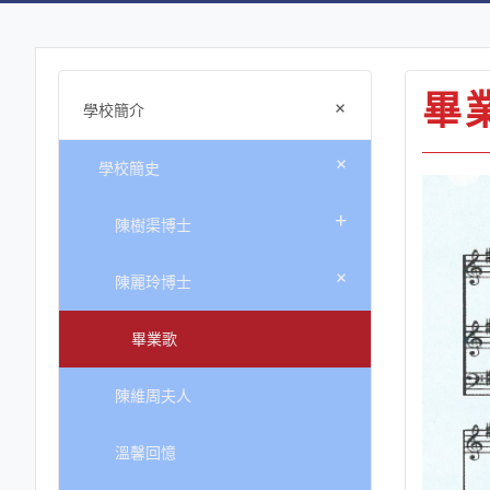
畢
+
學校簡介
+
學校簡史
+
陳樹渠博士
+
陳麗玲博士
畢業歌
陳維周夫人
溫馨回憶