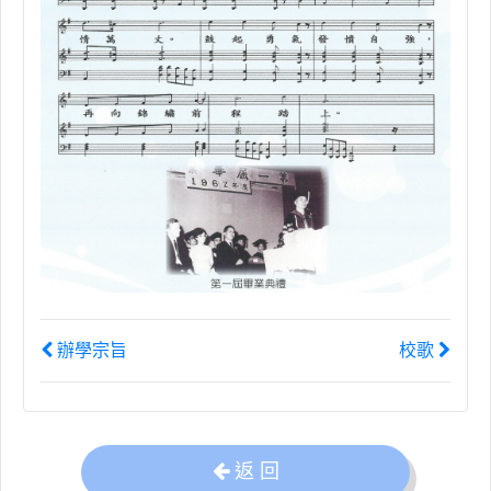
辦學宗旨
校歌
返 回