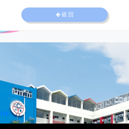
返 回
.hk