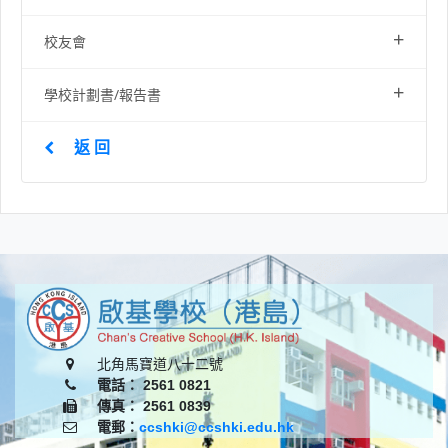
+
校友會
+
學校計劃書/報告書
返 回
北角馬寶道八十二號
電話： 2561 0821
傳真： 2561 0839
電郵：
ccshki@ccshki.edu.hk