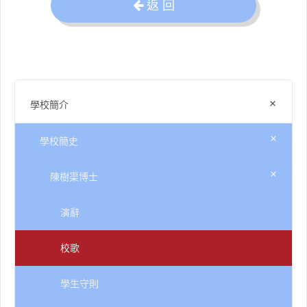
返 回
+
學校簡介
+
學校簡史
+
陳樹渠博士
演辭
校歌
學生守則