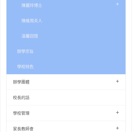
+
陳麗玲博士
陳維周夫人
溫馨回憶
辦學宗旨
學校特色
+
辦學團體
校長的話
+
學校管理
+
家長教師會