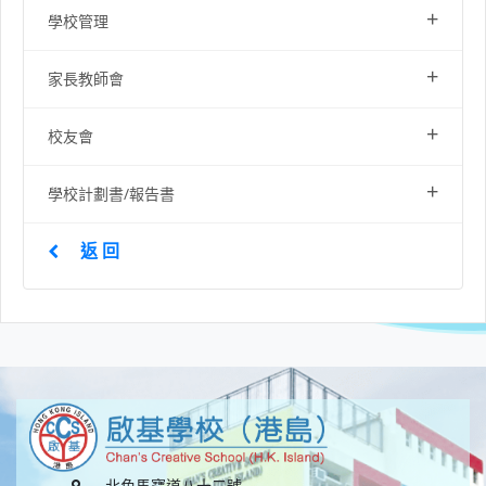
+
學校管理
+
家長教師會
+
校友會
+
學校計劃書/報告書
返 回