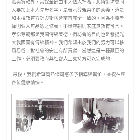
貼與貸款外，其餘全部由本人個人捐贈。北角街坊會同
人要加上本人先母名字，是表示尊親崇孝的意義，這是
和本校教育方針與街坊會宗旨完全一致的。因為不識孝
悌則個人無品德之修養，不懂尊親則家庭無教育可言。
孝悌尊親都是我國傳統美德，街坊會的目的也是發揚光
大我國固有傳統精神。我們希望由於我們的努力可以移
風易俗，對社會的安定有所貢獻。當然這是一種艱巨的
工作，必須要政府與社會人士支持方可以完成的。
最後，我們希望簡乃傑司憲多予指導與幫忙，並祝在座
各位健康愉快。