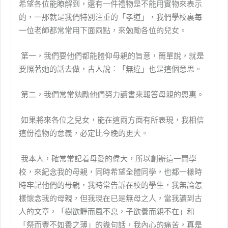
希望各位能瞭解到，還有一件禮物是不能用實物來表示
的，一那就是我們特別注重的「孝道」，我們學校裏每
一位老師都常常用下面兩點，來勉勵各位的兒女。
第一，
我們要他們都能體仰母親的旨意，簡單說，就是
要照著她的話去做，古人說︰「無違」也是這個意思。
第二，我們常常勉勵他們努力讀書來報答母親的恩惠。
如果將來各位之兒女，能在這兩方面有所表現，我相信
這份禮物的意義，必定比今晚的更大。
我本人，確常常記着母愛的偉大，所以創辦這一間學
校，來紀念我的母親，同時希望全體同學，也都一樣時
時牢記他們的母親，我時常告訴在校的學生，我無論怎
樣懷念我的母親，但我現在已是無母之人，當我讀到古
人的文章，「樹欲靜而風不息，子欲養而親不在」和
「祭而豐不如養之薄」的幾句話，我內心的痛苦，真是