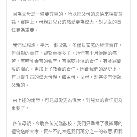
因為父母是一體要尊重的，所以把父母的恩德來相提並
論，實際上，母親對兒女的慈愛更為偉大，對兒女的責
任更為重要。
我們試想想，平常一個父親，多僅負家庭的經濟責任，
但母親的責任，却繁重得多了，她們有十月懷胎的痛
苦，有哺乳養育的艱辛，有眠乾睡濕的責任，有噓寒問
暖的關心，更加上了教養的責任，因此我們的歷史上，
有垂譽千古的偉大母親，如孟母，岳母，却甚少有傳頌
父親的。
由上述的論證，可見母愛更為偉大，對兒女的責任更為
重要了。
各位母親，今晚各位光臨敝校，我們只準備了很微薄的
禮物送給大家，實在不能表達我們萬分之一的敬意;但我