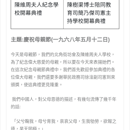
陳維周夫人紀念學
陳樹渠博士陪同教
校開幕典禮
育司簡乃傑司憲主
持學校開幕典禮
主題:慶祝母親節(一九六八年五月十二日)
今天是母親節，我們的北角街坊會及陳維周夫人學校，
為了紀念偉大慈愛的母親，所以要在今天來表揚她們。
在這次紀念母親節典禮中，我們首先歡迎參加典禮的各
位偉大母親，我們還要多謝華民政務司徐淦副司憲到來
頒獎，使這典禮更見隆重。
我們中國人，對父母恩德的描述，有幾句流傳了幾千年
的話:
「父兮鞠我，母兮育我，哀哀父母，生我劬勞，欲報之
德，昊天罔極。」