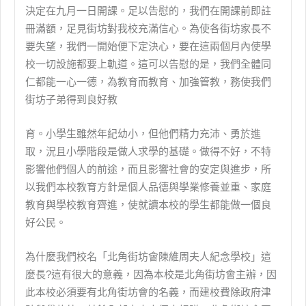
決定在九月一日開課。足以告慰的，我們在開課前即註
冊滿額，足見街坊對我校充滿信心。為使各街坊家長不
要失望，我們一開始便下定決心，要在這兩個月內使學
校一切設施都要上軌道。這可以告慰的是，我們全體同
仁都能一心一德，為教育而教育、加強管教，務使我們
街坊子弟得到良好教
育。小學生雖然年紀幼小，但他們精力充沛、勇於進
取，況且小學階段是做人求學的基礎。做得不好，不特
影響他們個人的前途，而且影響社會的安定與進步，所
以我們本校教育方針是個人品德與學業修養並重、家庭
教育與學校教育齊進，使就讀本校的學生都能做一個良
好公民。
為什麼我們校名「北角街坊會陳維周夫人紀念學校」這
麼長?這有很大的意義，因為本校是北角街坊會主辦，因
此本校必須要有北角街坊會的名義，而建校費除政府津