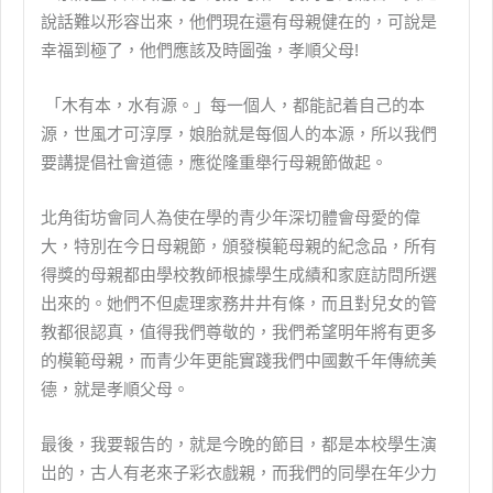
說話難以形容岀來，他們現在還有母親健在的，可說是
幸福到極了，他們應該及時圖強，孝順父母!
「木有本，水有源。」每一個人，都能記着自己的本
源，世風才可淳厚，娘胎就是每個人的本源，所以我們
要講提倡社會道德，應從隆重舉行母親節做起。
北角街坊會同人為使在學的青少年深切體會母愛的偉
大，特別在今日母親節，頒發模範母親的紀念品，所有
得獎的母親都由學校教師根據學生成績和家庭訪問所選
出來的。她們不但處理家務井井有條，而且對兒女的管
教都很認真，值得我們尊敬的，我們希望明年將有更多
的模範母親，而青少年更能實踐我們中國數千年傳統美
德，就是孝順父母。
最後，我要報告的，就是今晚的節目，都是本校學生演
岀的，古人有老來子彩衣戲親，而我們的同學在年少力