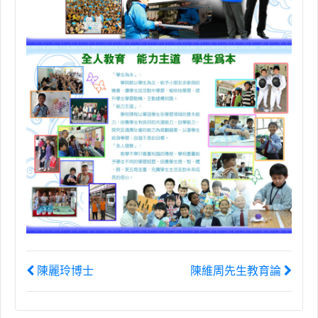
陳麗玲博士
陳維周先生教育論