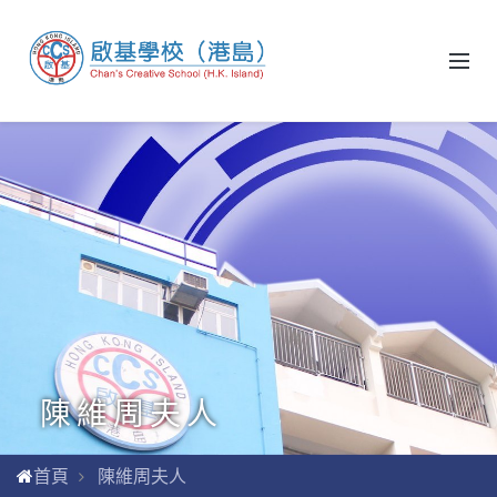
陳維周夫人
首頁
陳維周夫人