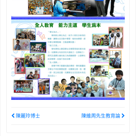
陳麗玲博士
陳維周先生教育論