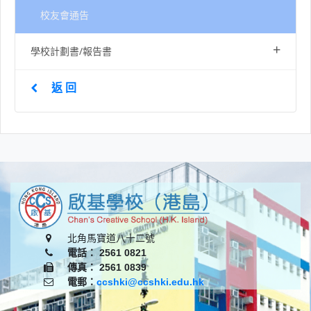
校友會通告
+
學校計劃書/報告書
返 回
北角馬寶道八十二號
電話： 2561 0821
傳真： 2561 0839
電郵：
ccshki@ccshki.edu.hk