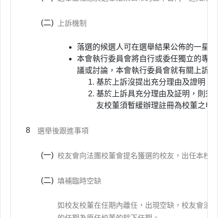
(二)
上訴機制
落選的候選人可在選舉結果公佈的一星期
本會執行委員會將自行或委任獨立的專責
議或討論，本會執行委員會就有關上訴，
基於上訴沒提出充分理由及證明，
基於上訴具充分理由及証明，則須
友校董須暫緩辦理註冊為校董之申
8
選舉後跟進事項
(一)
校友會向法團校董會提名獲選的校友，出任本校的
(二)
填補臨時空缺
如校友校董在任期內離任，出現空缺，校友會須以
的任期為原任校董的餘下任期。