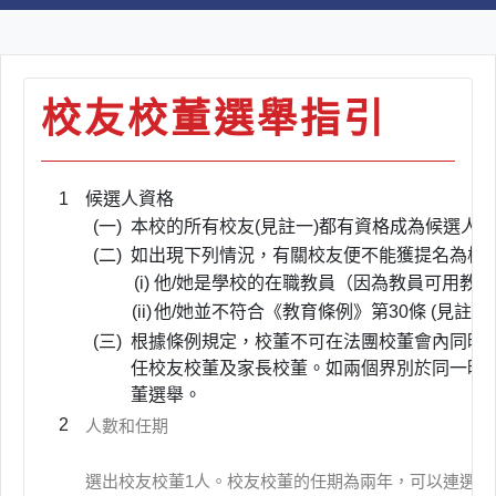
校友校董選舉指引
1
候選人資格
(一)
本校的所有校友(見註一)都有資格成為候選人；
(二)
如出現下列情況，有關校友便不能獲提名為校
(i)
他/她是學校的在職教員（因為教員可用教
(ii)
他/她並不符合《教育條例》第30條 (見註二
(三)
根據條例規定，校董不可在法團校董會內同時
任校友校董及家長校董。如兩個界別於同一時
董選舉。
2
人數和任期
選出校友校董1人。校友校董的任期為兩年，可以連選連