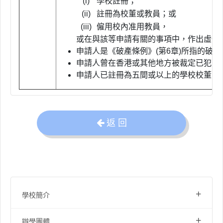
(i)
學校註冊；
(ii)
註冊為校董或教員；或
(iii)
僱用校內准用教員，
或在與該等申請有關的事項中，作出虛假
申請人是《破產條例》(第6章)所指的破
申請人曾在香港或其他地方被裁定已犯可
申請人已註冊為五間或以上的學校校董。
返 回
+
學校簡介
+
辦學團體