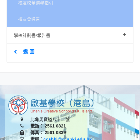
校友校董選舉指引
校友會通告
+
學校計劃書/報告書
返 回
北角馬寶道八十二號
電話： 2561 0821
傳真： 2561 0839
電郵：
ccshki@ccshki.edu.hk