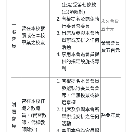
(此點受第七條款
(乙)項限制)
有權提名及罷免執
永久會費
一
行委員會委員
曾在本校就
五十元
般
出席及參與本會所
讀或在本校
會
舉辦或安排之任何
畢業之校友
榮譽會員
員
活動
費五百元
享用本會為會員提
供的指定設施或專
利
有權提名本會會員
參選執行委員會會
席，但無投票或被
曾在本校任
選舉權
附
職之教職
出席及參與本會所
屬
員，(實習教
豁免年費
舉辦或安排之任何
會
師、代課教
活動
員
師除外)
享用本會為會員提