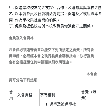
甲.
促進學校校友間之友誼和合作，及聯繫其與本校之關係
乙.
以本會會員及社會利益為前提，促進及／或組織本會認
丙.
作為學校與社會間的橋樑。
丁.
促進及提倡校友與本校教職員增進良好之關係。
會員及入會資格
凡會員必須遵守會章及繳交下列所規定之會費。所有會
員申請，必須經本會之執行委員會審核批准，執行委員
會有全權拒絕任何申請而無須表明理由。
本會會
員可分為下列幾類：
會
會費（港
入會資格
享有權利
員
元）
選舉及被選舉權