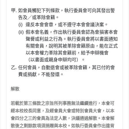
甲.
如會員觸犯下列條款，執行委員會可向其發出警
告及／或革除會籍。
(i)
違反本會會章，或不遵守本會會議決案。
(ii)
假本會名義，作出執行委員會認為會損害本會
聲譽或利益之行為。執行委員會將以書面通知
有關會員，說明其被革除會籍原由，能在正式
以本會權力革除其會籍前，給予申辯機會
（以書面或親身申辯均可）。
乙.
任何會員，自動退會或被革除會籍，其已付的會
費或捐獻，不能發還。
解散
若載於第三條款之宗旨所列事務無法繼續進行，本會可
經本校校長同意，及經會員大會或特別會員大會，以本
會四分之三的會員為法定人數，決議通過解散。本會解
散後之剩餘款項須捐贈與本校。如執行委員會作出違背