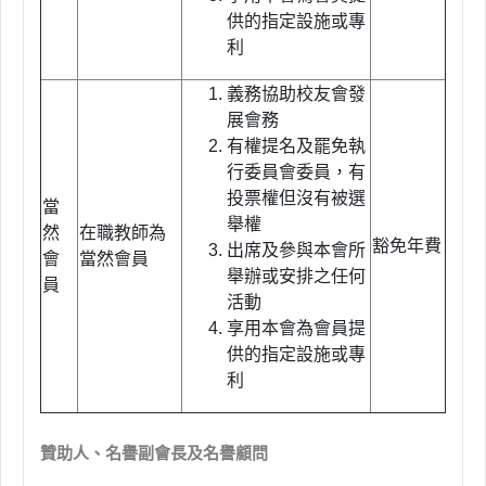
供的指定設施或專
利
義務協助校友會發
展會務
有權提名及罷免執
行委員會委員，有
投票權但沒有被選
當
舉權
然
在職教師為
豁免年費
出席及參與本會所
會
當然會員
舉辦或安排之任何
員
活動
享用本會為會員提
供的指定設施或專
利
贊助人、名譽副會長及名譽顧問