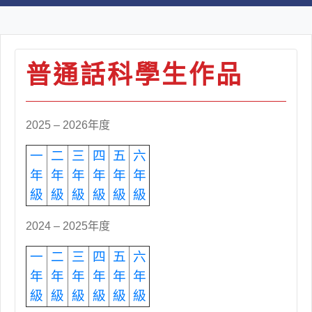
普通話科學生作品
2025 – 2026年度
一
二
三
四
五
六
年
年
年
年
年
年
級
級
級
級
級
級
2024 – 2025年度
一
二
三
四
五
六
年
年
年
年
年
年
級
級
級
級
級
級