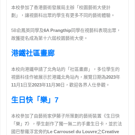
本校參加了香港藝術發展局主辦「校園藝術大使計
劃」，讓視藝科出眾的學生有更多不同的藝術體驗。
5B俞鳳英同學及
6A Prangthip
同學在視藝科表現出眾，
故獲提名成為第十六屆校園藝術大使。
港鐵社區畫廊
本校向港鐵申請了北角站的「社區畫廊」，多位學生的
視藝科佳作被展示於港鐵北角站內，展覽日期為
2023
年
11
月
1
日至
2023
年
11
月
30
日，歡迎各界人仕參觀。
生日快「樂」7
本校參加了由藝術家伊藤子所策劃的藝術裝置《生日快
「樂」
7
》，學生創作了獨一無二的手畫生日卡，並於法
國巴黎羅浮宮旁的
Le Carrousel du Louvre
之
Creative