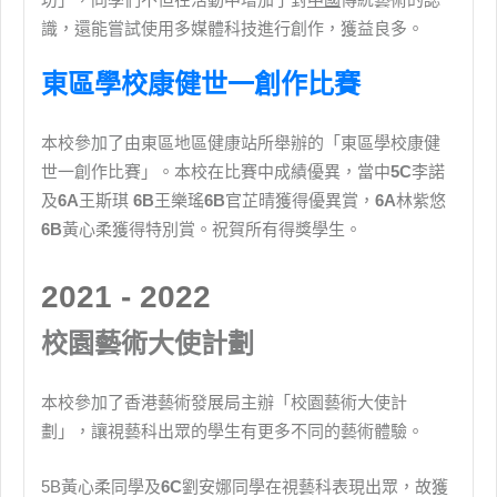
識，還能嘗試使用多媒體科技進行創作，獲益良多。
東區學校康健世一創作比賽
本校參加了由東區地區健康站所舉辦的「東區學校康健
世一創作比賽」。本校在比賽中成績優異，當中
5C
李諾
及
6A
王斯琪
6B
王樂瑤
6B
官芷晴獲得優異賞，
6A
林紫悠
6B
黃心柔獲得特別賞。祝賀所有得獎學生。
2021 - 2022
校園藝術大使計劃
本校參加了香港藝術發展局主辦「校園藝術大使計
劃」，讓視藝科出眾的學生有更多不同的藝術體驗。
5B黃心柔同學及
6C
劉安娜同學在視藝科表現出眾，故獲