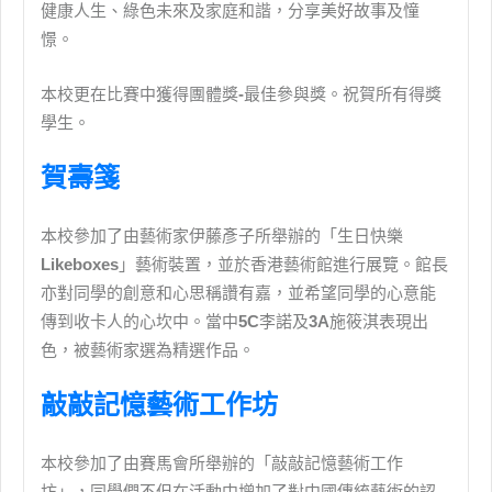
健康人生、綠色未來及家庭和諧，分享美好故事及憧
憬。
本校更在比賽中獲得團體獎
-
最佳參與獎。祝賀所有得獎
學生。
賀壽箋
本校參加了由藝術家伊藤彥子所舉辦的「生日快樂
Likeboxes
」藝術裝置，並於香港藝術館進行展覽。館長
亦對同學的創意和心思稱讚有嘉，並希望同學的心意能
傳到收卡人的心坎中。當中
5C
李諾及
3A
施筱淇表現出
色，被藝術家選為精選作品。
敲敲記憶藝術工作坊
本校參加了由賽馬會所舉辦的「敲敲記憶藝術工作
坊」，同學們不但在活動中增加了對
中國
傳統藝術的認