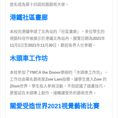
提名成為第十四屆校園藝術大使。
港鐵社區畫廊
本校向港鐵申請了北角站的「社區畫廊」，多位學生的
視藝科佳作被展示於港鐵北角站內，展覽日期為
2021
年
11
月
1
日至
2021
年
11
月
30
日，歡迎各界人仕參觀。
木頭車工作坊
本校參加了
YMCA the Dooor
舉辦的「木頭車工作坊」，
工作坊由著名藝術家
Zoie Lam
指導，讓學生進入
Zoie
的
Zlism
世界。學生投入參與活動，不但認識了插畫技巧，
更嘗試在木頭車上創作，接觸課堂外的藝術世界。
關愛受造世界2021視覺藝術比賽