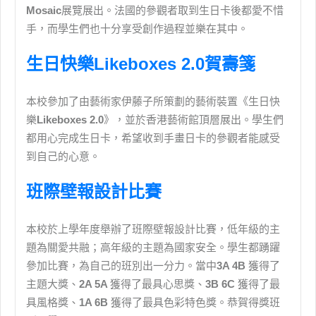
Mosaic
展覽展出。法國的參觀者取到生日卡後都愛不惜
手，而學生們也十分享受創作過程並樂在其中。
生日快樂Likeboxes 2.0賀壽箋
本校參加了由藝術家伊藤子所策劃的藝術裝置《生日快
樂
Likeboxes 2.0
》，並於香港藝術館頂層展出。學生們
都用心完成生日卡，希望收到手畫日卡的參觀者能感受
到自己的心意。
班際壁報設計比賽
本校於上學年度舉辦了班際壁報設計比賽，低年級的主
題為關愛共融；高年級的主題為國家安全。學生都踴躍
參加比賽，為自己的班別出一分力。當中
3A 4B
獲得了
主題大獎、
2A 5A
獲得了最具心思獎、
3B 6C
獲得了最
具風格獎、
1A 6B
獲得了最具色彩特色獎。恭賀得獎班