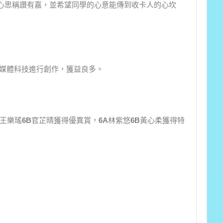
心思稱讚有嘉，並希望同學的心意能傳到收卡人的心坎
媒體科技進行創作，獲益良多。
王樂瑤
6B
官芷晴獲得優異賞，
6A
林紫悠
6B
黃心柔獲得特