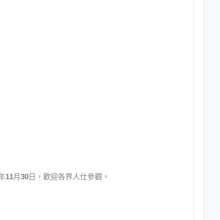
年
11
月
30
日，歡迎各界人仕參觀。