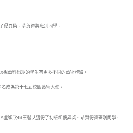
得了優異獎。恭賀得獎班別同學。
讓視藝科出眾的學生有更多不同的藝術體驗。
獲提名成為第十七屆校園藝術大使。
4A盧穎欣
4B
王馨艾獲得了初級組優異獎。恭賀得獎班別同學。