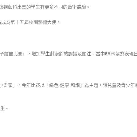
讓視藝科出眾的學生有更多不同的藝術體驗。
名成為第十五屆校園藝術大使。
子繪畫比賽」，增加學生對廚餘的認識及關注。當中
6A
林紫悠表現
小畫家」。今年比賽以「綠色·健康·和諧」為主題，讓兒童及青少年
學生。