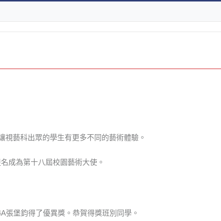
讓視藝科出眾的學生有更多不同的藝術體驗。
獲提名成為第十八屆校園藝術大使。
當中4A張堡鈞得了優異獎。恭賀得獎班別同學。