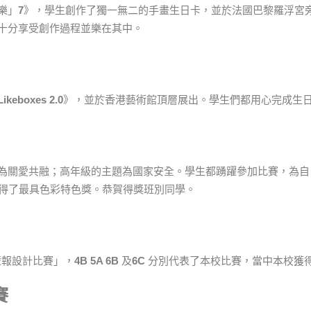
樂」
7
》，學生創作了獨一無二的手畫生日卡，並於法國巴黎羅浮宮
十分享受創作過程並樂在其中。
Likeboxes 2.0
》，並於香港藝術館頂層展出。學生們都用心完成生
為關愛共融；高年級的主題為國家安全。學生都踴躍參加比賽，為自
得了最具色彩特色獎。恭賀得獎班別同學。
壁報設計比賽」，
4B 5A 6B
及
6C
分別代表了本校比賽，當中本校獲
賽