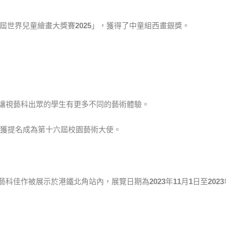
四屆世界兒童繪畫大獎賽
2025
」，獲得了中童組西畫銀獎。
讓視藝科出眾的學生有更多不同的藝術體驗。
獲提名成為第十六屆校園藝術大使。
藝科佳作被展示於港鐵北角站內，展覽日期為
2023
年
11
月
1
日至
2023