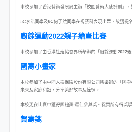
本校參加了香港藝術發展局主辦「校園藝術大使計劃」，
5C李諾同學及
6C
何了然同學在視藝科表現出眾，故獲提
廚餘運動2022親子繪畫比賽
本校參加了由香港社建協會界所舉辦的「廚餘運動
2022
親
國壽小畫家
本校參加了由中國人壽保險股份有限公司所舉辦的「國壽
未來及家庭和諧，分享美好故事及憧憬。
本校更在比賽中獲得團體獎
-
最佳參與獎。祝賀所有得獎
賀壽箋