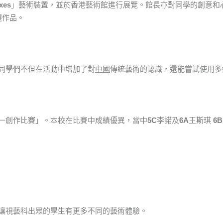
xes
」藝術裝置，並於香港藝術館進行展覽。館長亦對同學的創意和
選作品。
同學們不但在活動中增加了對
中國
傳統藝術的認識，還能嘗試使用多
一創作比賽」。本校在比賽中成績優異，當中
5C
李諾及
6A
王斯琪
6B
讓視藝科出眾的學生有更多不同的藝術體驗。