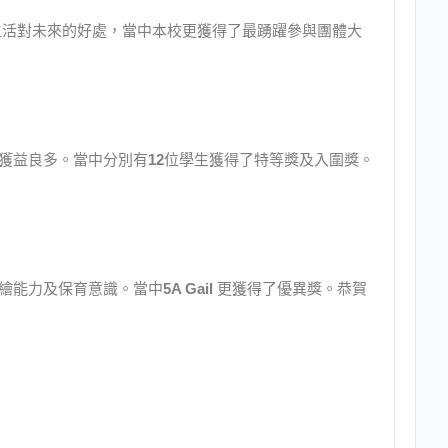
生活對未來的好處，當中本校更獲得了最踴躍參與團體大
獲益良多。當中分別有
12
位學生獲得了特等獎及入圍獎。
繪能力及保育意識。當中
5A Gail
更獲得了優異獎。恭賀