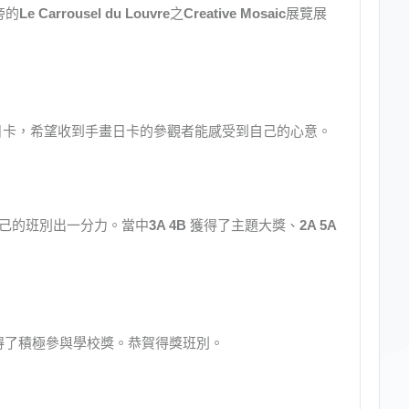
旁的
Le Carrousel du Louvre
之
Creative Mosaic
展覽展
日卡，希望收到手畫日卡的參觀者能感受到自己的心意。
己的班別出一分力。當中
3A 4B
獲得了主題大獎、
2A 5A
得了積極參與學校獎。恭賀得獎班別。