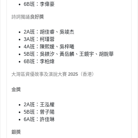
6B班：李偉豪
詩詞獨誦
良好獎
2A班：胡佳睿、吳竣杰
3A班：柯瑾蓉
4A班：陳熙媛、吳梓曦
5B班：吳鎂汐、黃岳麟、王鏡宇、胡銳華
6B班：李柏煒
大灣區資優故事及演說大賽
2025
（香港）
金獎
2A班：王泓權
5B班：曾子陽
6A班：許佳琳
銀獎