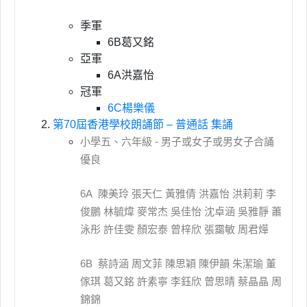
季軍
6B葛又銘
亞軍
6A洪嘉怡
冠軍
6C楊樂儀
第70屆香港學校朗誦節 – 普通話 集誦
小學五、六年級 - 男子或女子或男女子合誦
優良
6A 陳美玲 張天仁 黃雅倩 洪嘉怡 洪莉莉 李
俊鵬 林毓煒 麥常杰 吳佳怡 沈卓涵 吳雅靜 蕭
泳彤 許佳雯 顏宏泰 曾梓欣 張靄敏 周君燁
6B 蔡詩涵 周文菲 陳思穎 陳伊韻 朱潔瑜 董
傢琪 葛又銘 許素寧 李鈺欣 曾思晴 蔡晶晶 周
錦錦