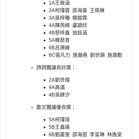
1A
王筱涵
2A
柯瑾蓉
邵海棠
王佩琳
3A
吳梓曦 楊鎧霖
4A陳芮綺
盧穎欣
4B
蔡梓鑫
翁鈺涵
5A
韓蔡育
6B呂璟峰
6C張凡力 施瀚堯 劉世錦 施澔勳
詩詞獨誦良好獎：
2A劉世燦
4A
高滿
4B
吳鎂汐
散文獨誦優良獎：
5A柯瑾瑄
5B
王鑫達
6B
劉嘉瑩 邵海茵 李玺琳 林逸安