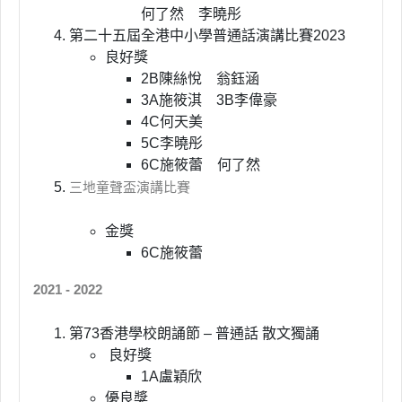
何了然 李曉彤
第二十五屆全港中小學普通話演講比賽2023
良好獎
2B陳絲悅 翁鈺涵
3A施筱淇 3B李偉豪
4C何天美
5C李曉彤
6C施筱蕾 何了然
三地童聲盃演講比賽
金獎
6C施筱蕾
2021 - 2022
第73香港學校朗誦節 – 普通話 散文獨誦
良好獎
1A盧穎欣
優良獎