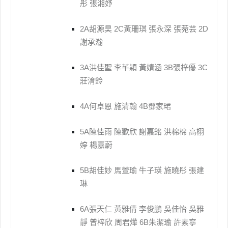
彤 張湘妤
2A胡源昊 2C黃珊琪 張永深 張菀芸 2D
謝承瀚
3A洪佳聖 李芊穎 黃婧涵 3B張梓優 3C
莊淯鈴
4A何卓恩 施清翰 4B鄧家珺
5A陳佳雨 陳歡欣 謝嘉銘 洪棉棉 高栩
婷 楊嘉蔚
5B胡佳妙 馬萱瑜 牛子瑛 施曉彤 張建
琳
6A張天仁 黃雅倩 李俊鵬 吳佳怡 吳雅
靜 曾梓欣 周君燁 6B朱潔瑜 許素寧