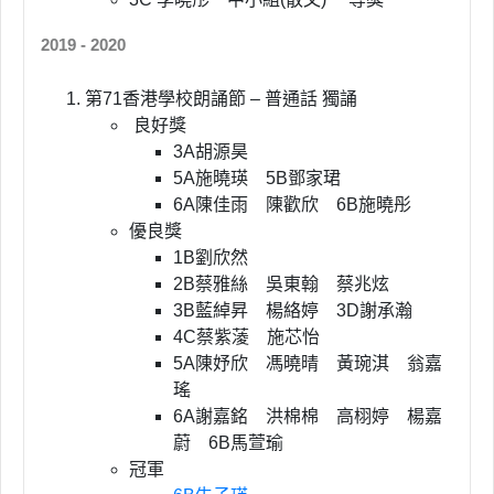
2019 - 2020
第71香港學校朗誦節 – 普通話 獨誦
良好獎
3A胡源昊
5A施曉瑛 5B鄧家珺
6A陳佳雨 陳歡欣 6B施曉彤
優良獎
1B劉欣然
2B蔡雅絲 吳東翰 蔡兆炫
3B藍綽昇 楊絡婷 3D謝承瀚
4C蔡紫蓤 施芯怡
5A陳妤欣 馮曉晴 黃琬淇 翁嘉
瑤
6A謝嘉銘 洪棉棉 高栩婷 楊嘉
蔚 6B馬萱瑜
冠軍