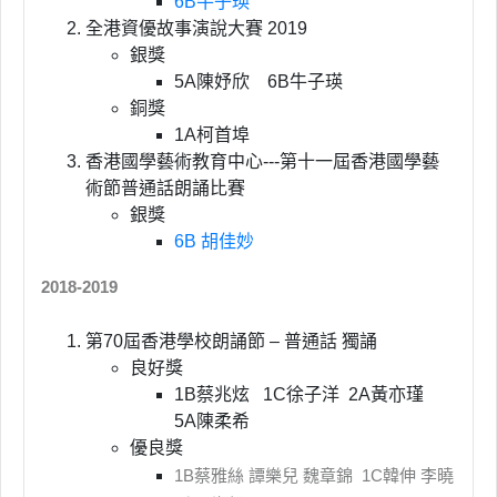
6B牛子瑛
全港資優故事演說大賽 2019
銀獎
5A陳妤欣 6B牛子瑛
銅獎
1A柯首埠
香港國學藝術教育中心---第十一屆香港國學藝
術節普通話朗誦比賽
銀獎
6B 胡佳妙
2018-2019
第70屆香港學校朗誦節 – 普通話 獨誦
良好獎
1B蔡兆炫 1C徐子洋 2A黃亦瑾
5A陳柔希
優良獎
1B蔡雅絲 譚樂兒 魏章錦 1C韓伸 李曉