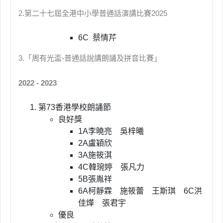
2.第二十七屆全港中小學普通話演講比賽2025
6C 蔡情芹
3.「周有光盃-普通話說講朗誦及拼音比賽」
2022 - 2023
第73香港學校朗誦節
良好獎
1A李曉亮 吳梓曦
2A盧穎欣
3A施筱淇
4C韓琬婷 張凡力
5B張胤祥
6A柯靜霖 施筱蕾 王斯琪 6C洪
佳燁 張君宇
優良