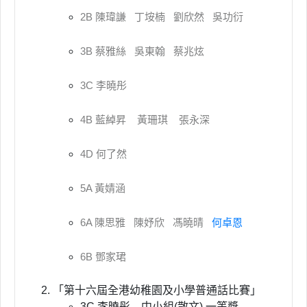
2B 陳瑋謙 丁垵楠 劉欣然 吳功衍
3B 蔡雅絲 吳東翰 蔡兆炫
3C 李曉彤
4B 藍綽昇 黃珊琪 張永深
4D 何了然
5A 黃婧涵
6A 陳思雅 陳妤欣 馮曉晴
何卓恩
6B 鄧家珺
「第十六屆全港幼稚園及小學普通話比賽」
3C 李曉彤 中小組(散文) 一等獎