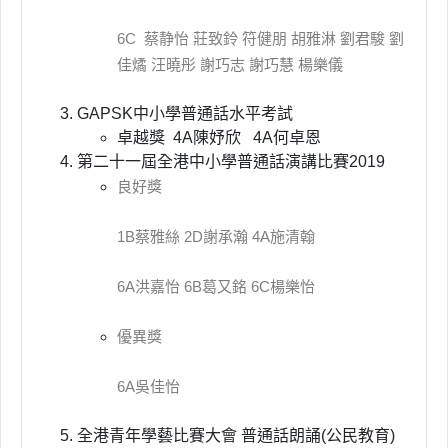
6C 蔡静怡 莊致鈴 符健朋 胡雅淋 劉君駿 劉
佳燏 汪曉彤 謝巧志 謝巧慧 楊樂儀
GAPSK中小學普通話水平考試
卓越獎 4A陳妤欣 4A何卓恩
第二十一屆全港中小學普通話演講比賽2019
良好獎
1B蔡雅絲 2D謝承瀚 4A施清翰
6A洪嘉怡 6B葛又銘 6C楊樂怡
優異獎
6A吳佳怡
全港青年學藝比賽大會 普通話朗誦(公民教育)