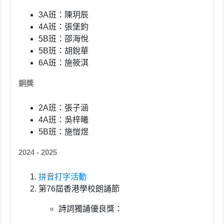
3A班：陳玥辰
4A班：張堡鈞
5B班：邵海悅
5B班：胡銳華
6A班：施筱淇
銅獎
2A班：張子涵
4A班：吳梓曦
5B班：施愷煜
2024 - 2025
拼音打字活動
第76屆香港學校朗誦節
詩詞獨誦優良獎：