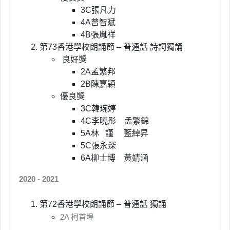
3C張凡力
4A曾智斌
4B張胤祥
第73香港學校朗誦節 – 普通話 詩詞獨誦
良好獎
2A孟繁邦
2B陳嘉穎
優良獎
3C韓琬婷
4C李曉彤 孟繁錦
5A林 謹 藍綽昇
5C張永深
6A柳士博 黃婧涵
2020 - 2021
第72香港學校朗誦節 – 普通話 獨誦
2A 柯首埠