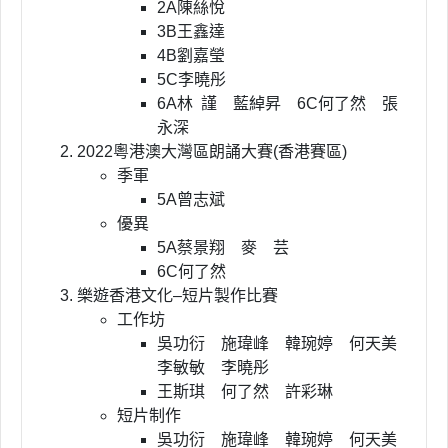
2A陳絲悅
3B王鑫達
4B劉嘉瑩
5C李曉彤
6A林
謹 藍綽昇 6C何了然 張
永深
2022粵港澳大灣區朗誦大賽(香港賽區)
季軍
5A曾志斌
優異
5A蔡景翔 麥 芸
6C何了然
樂遊香港文化–短片製作比賽
工作坊
吳功衍 施瑋峰 韓琬婷 何天美
李敏敏 李曉彤
王斯琪 何了然 許彩琳
短片制作
吳功衍 施瑋峰 韓琬婷 何天美