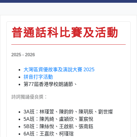
普通話科比賽及活動
2025 - 2026
大灣區資優故事及演說大賽 2025
拼音打字活動
第
77
屆香港學校朗誦節、
詩詞獨誦優良獎：
3A
班：林瑾萱、陳韵鈴、陳玥辰、劉世燦
5A班：陳芮綺、盧穎欣、董宸悅
5B班：陳絲悅、王啟航、張南鈺
6A班：王嘉欣、柯瑾瑄