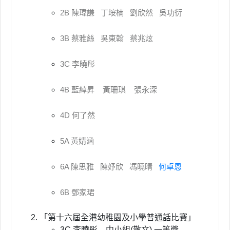
2B 陳瑋謙 丁垵楠 劉欣然 吳功衍
3B 蔡雅絲 吳東翰 蔡兆炫
3C 李曉彤
4B 藍綽昇 黃珊琪 張永深
4D 何了然
5A 黃婧涵
6A 陳思雅 陳妤欣 馮曉晴
何卓恩
6B 鄧家珺
「第十六屆全港幼稚園及小學普通話比賽」
3C 李曉彤 中小組(散文) 一等獎