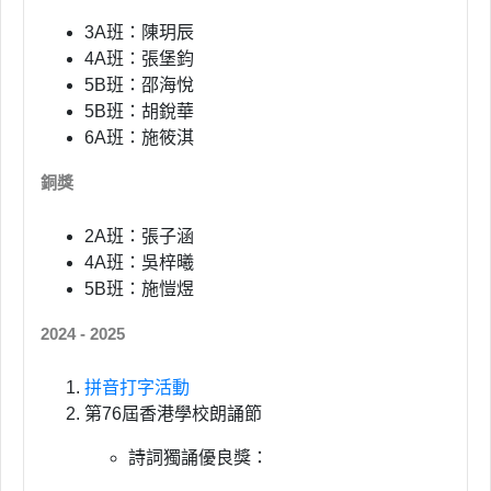
3A班：陳玥辰
4A班：張堡鈞
5B班：邵海悅
5B班：胡銳華
6A班：施筱淇
銅獎
2A班：張子涵
4A班：吳梓曦
5B班：施愷煜
2024 - 2025
拼音打字活動
第76屆香港學校朗誦節
詩詞獨誦優良獎：