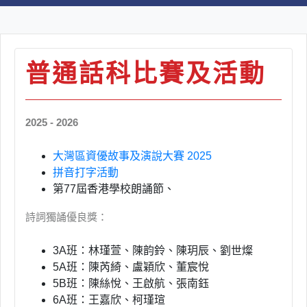
普通話科比賽及活動
2025 - 2026
大灣區資優故事及演說大賽 2025
拼音打字活動
第
77
屆香港學校朗誦節、
詩詞獨誦優良獎：
3A
班：林瑾萱、陳韵鈴、陳玥辰、劉世燦
5A班：陳芮綺、盧穎欣、董宸悅
5B班：陳絲悅、王啟航、張南鈺
6A班：王嘉欣、柯瑾瑄