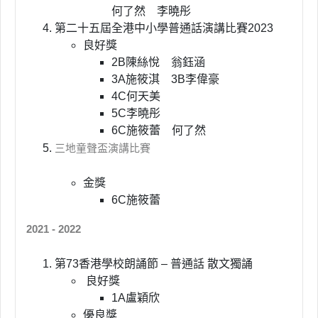
何了然 李曉彤
第二十五屆全港中小學普通話演講比賽2023
良好獎
2B陳絲悅 翁鈺涵
3A施筱淇 3B李偉豪
4C何天美
5C李曉彤
6C施筱蕾 何了然
三地童聲盃演講比賽
金獎
6C施筱蕾
2021 - 2022
第73香港學校朗誦節 – 普通話 散文獨誦
良好獎
1A盧穎欣
優良獎