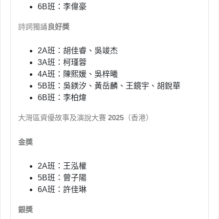
6B班：李偉豪
詩詞獨誦
良好獎
2A班：胡佳睿、吳竣杰
3A班：柯瑾蓉
4A班：陳熙媛、吳梓曦
5B班：吳鎂汐、黃岳麟、王鏡宇、胡銳華
6B班：李柏煒
大灣區資優故事及演說大賽
2025
（香港）
金獎
2A班：王泓權
5B班：曾子陽
6A班：許佳琳
銀獎