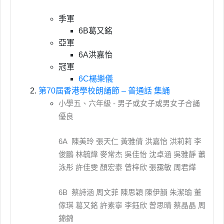
季軍
6B葛又銘
亞軍
6A洪嘉怡
冠軍
6C楊樂儀
第70屆香港學校朗誦節 – 普通話 集誦
小學五、六年級 - 男子或女子或男女子合誦
優良
6A 陳美玲 張天仁 黃雅倩 洪嘉怡 洪莉莉 李
俊鵬 林毓煒 麥常杰 吳佳怡 沈卓涵 吳雅靜 蕭
泳彤 許佳雯 顏宏泰 曾梓欣 張靄敏 周君燁
6B 蔡詩涵 周文菲 陳思穎 陳伊韻 朱潔瑜 董
傢琪 葛又銘 許素寧 李鈺欣 曾思晴 蔡晶晶 周
錦錦