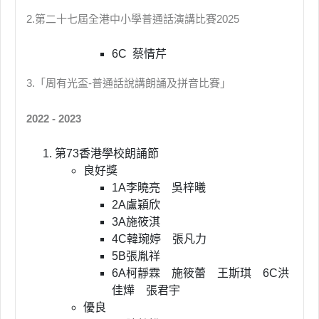
2.第二十七屆全港中小學普通話演講比賽2025
6C 蔡情芹
3.「周有光盃-普通話說講朗誦及拼音比賽」
2022 - 2023
第73香港學校朗誦節
良好獎
1A李曉亮 吳梓曦
2A盧穎欣
3A施筱淇
4C韓琬婷 張凡力
5B張胤祥
6A柯靜霖 施筱蕾 王斯琪 6C洪
佳燁 張君宇
優良