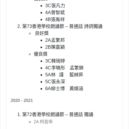
3C張凡力
4A曾智斌
4B張胤祥
第73香港學校朗誦節 – 普通話 詩詞獨誦
良好獎
2A孟繁邦
2B陳嘉穎
優良獎
3C韓琬婷
4C李曉彤 孟繁錦
5A林 謹 藍綽昇
5C張永深
6A柳士博 黃婧涵
2020 - 2021
第72香港學校朗誦節 – 普通話 獨誦
2A 柯首埠