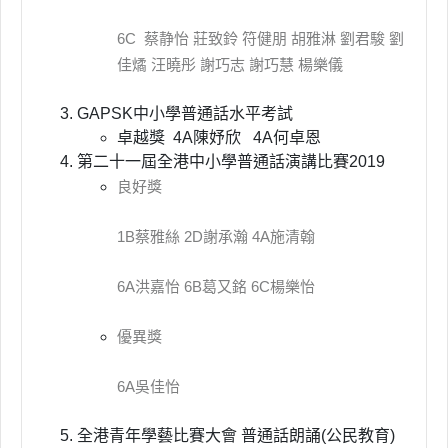
6C 蔡静怡 莊致鈴 符健朋 胡雅淋 劉君駿 劉
佳燏 汪曉彤 謝巧志 謝巧慧 楊樂儀
GAPSK中小學普通話水平考試
卓越獎 4A陳妤欣 4A何卓恩
第二十一屆全港中小學普通話演講比賽2019
良好獎
1B蔡雅絲 2D謝承瀚 4A施清翰
6A洪嘉怡 6B葛又銘 6C楊樂怡
優異獎
6A吳佳怡
全港青年學藝比賽大會 普通話朗誦(公民教育)