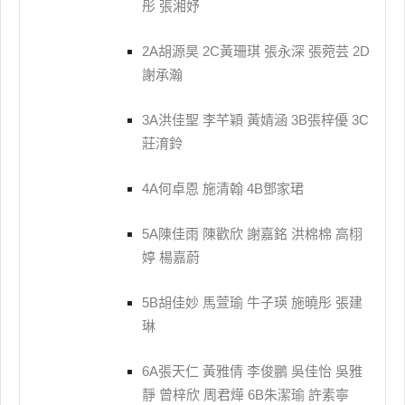
彤 張湘妤
2A胡源昊 2C黃珊琪 張永深 張菀芸 2D
謝承瀚
3A洪佳聖 李芊穎 黃婧涵 3B張梓優 3C
莊淯鈴
4A何卓恩 施清翰 4B鄧家珺
5A陳佳雨 陳歡欣 謝嘉銘 洪棉棉 高栩
婷 楊嘉蔚
5B胡佳妙 馬萱瑜 牛子瑛 施曉彤 張建
琳
6A張天仁 黃雅倩 李俊鵬 吳佳怡 吳雅
靜 曾梓欣 周君燁 6B朱潔瑜 許素寧