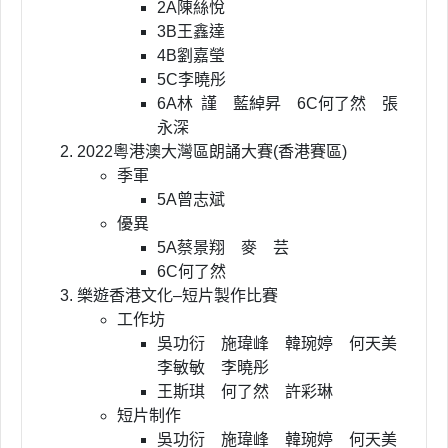
2A陳絲悅
3B王鑫達
4B劉嘉瑩
5C李曉彤
6A林
謹 藍綽昇 6C何了然 張
永深
2022粵港澳大灣區朗誦大賽(香港賽區)
季軍
5A曾志斌
優異
5A蔡景翔 麥 芸
6C何了然
樂遊香港文化–短片製作比賽
工作坊
吳功衍 施瑋峰 韓琬婷 何天美
李敏敏 李曉彤
王斯琪 何了然 許彩琳
短片制作
吳功衍 施瑋峰 韓琬婷 何天美