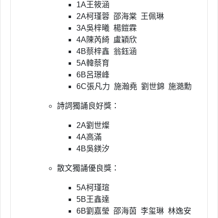
1A
王筱涵
2A
柯瑾蓉
邵海棠
王佩琳
3A
吳梓曦 楊鎧霖
4A陳芮綺
盧穎欣
4B
蔡梓鑫
翁鈺涵
5A
韓蔡育
6B呂璟峰
6C張凡力 施瀚堯 劉世錦 施澔勳
詩詞獨誦良好獎：
2A劉世燦
4A
高滿
4B
吳鎂汐
散文獨誦優良獎：
5A柯瑾瑄
5B
王鑫達
6B
劉嘉瑩 邵海茵 李玺琳 林逸安