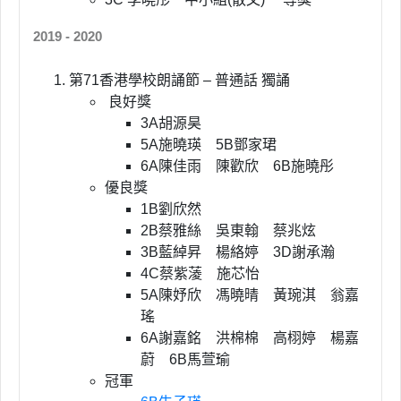
2019 - 2020
第71香港學校朗誦節 – 普通話 獨誦
良好獎
3A胡源昊
5A施曉瑛 5B鄧家珺
6A陳佳雨 陳歡欣 6B施曉彤
優良獎
1B劉欣然
2B蔡雅絲 吳東翰 蔡兆炫
3B藍綽昇 楊絡婷 3D謝承瀚
4C蔡紫蓤 施芯怡
5A陳妤欣 馮曉晴 黃琬淇 翁嘉
瑤
6A謝嘉銘 洪棉棉 高栩婷 楊嘉
蔚 6B馬萱瑜
冠軍