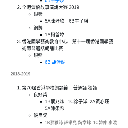
6B牛子瑛
全港資優故事演說大賽 2019
銀獎
5A陳妤欣 6B牛子瑛
銅獎
1A柯首埠
香港國學藝術教育中心---第十一屆香港國學藝
術節普通話朗誦比賽
銀獎
6B 胡佳妙
2018-2019
第70屆香港學校朗誦節 – 普通話 獨誦
良好獎
1B蔡兆炫 1C徐子洋 2A黃亦瑾
5A陳柔希
優良獎
1B蔡雅絲 譚樂兒 魏章錦 1C韓伸 李曉