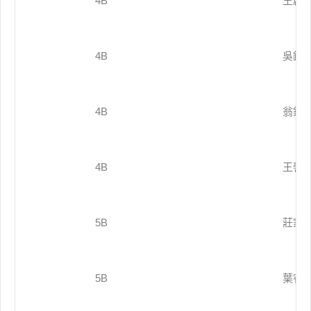
4B
王啟
4B
吳鎂
4B
翁鈺
4B
王韾
5B
莊家
5B
葉睿