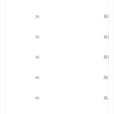
3A
黃俊
3A
吳梓
4A
蔡梓
4A
陳芮
4A
高滿