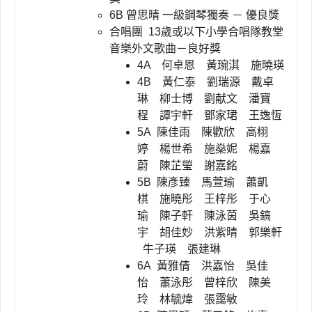
6B 曾思晴 一級鋼琴獨奏 － 優良獎
合唱團 13歲或以下小學合唱隊教堂
音樂外文歌曲－良好獎
4A 何卓恩 黃琬淇 施曉瑛
4B 黃仁泰 劉瑞源 戴卓
琳 柳士博 劉献文 潘寶
程 譚宇軒 鄧家珺 王逸恆
5A 陳佳雨 陳歡欣 高栩
婷 楊世希 施燊妮 楊嘉
蔚 陳芷瑩 謝嘉銘
5B 陳彥臻 馬萱瑜 蕭凱
棋 施曉彤
王梓彤 于心
瑜 陳子軒 陳泳茵
吳鎬
宇 胡佳妙 洪紫晴 郭樂軒
牛子瑛 張建琳
6A 黃雅倩 洪嘉怡 吳佳
怡 蕭泳彤
曾梓欣 陳美
玲 林毓煒 張靄敏