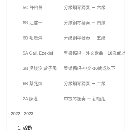
5C 許柏譽
分級鋼琴獨奏 － 六級
6B 江信一
分級鋼琴獨奏 － 四級
6B 毛晨灃
分級鋼琴獨奏 － 五級
5A Gail, Ezekiel
聲樂獨唱－外文歌曲－
10
歲或以下
3B 吳鎂汐
,
曾子陽
聲樂獨唱
-
中文
-10
歲或以下
6B 蔡兆炫
分級鋼琴獨奏 － 二級
2A 陳湛
中提琴獨奏 － 初級組
2022 - 2023
活動