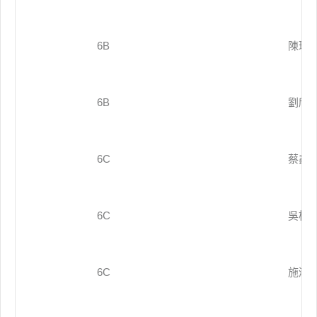
6B
陳瑋
6B
劉欣
6C
蔡鑫
6C
吳柏
6C
施瀚