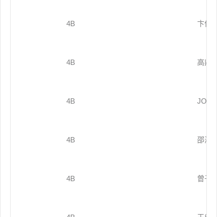
4B
卞俊
4B
高鼎
4B
JOEF
4B
邵海
4B
曾子