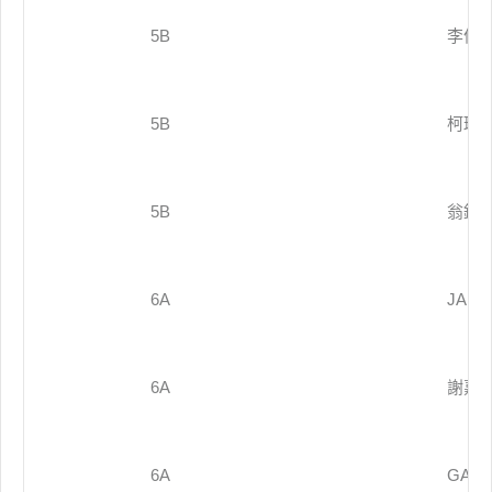
5B
李偉
5B
柯琬
5B
翁銘
6A
JANE
6A
謝嘉
6A
GAIL