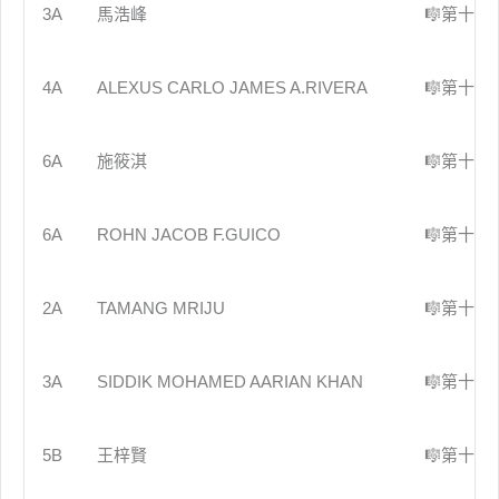
3A
馬浩峰
🎼第十屆
4A
ALEXUS CARLO JAMES A.RIVERA
🎼第十屆
6A
施筱淇
🎼第十屆
6A
ROHN JACOB F.GUICO
🎼第十屆
2A
TAMANG MRIJU
🎼第十屆
3A
SIDDIK MOHAMED AARIAN KHAN
🎼第十屆
5B
王梓賢
🎼第十屆