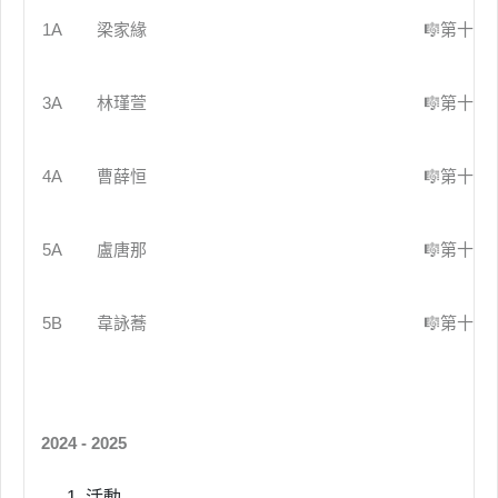
1A
梁家緣
🎼第十屆
3A
林瑾萱
🎼第十屆
4A
曹薛恒
🎼第十屆
5A
盧唐那
🎼第十屆
5B
韋詠蕎
🎼第十屆
2024 - 2025
活動