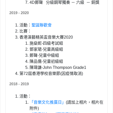
4D鄭聲 分級鋼琴獨奏 － 六級 － 銅獎
2019 - 2020
活動：
聖誕聯歡會
比賽：
香港演藝精英盃音樂大賽2020
施燊妮-四級考試組
鄧家珺-兒童高級組
鄭聲-兒童中級組
陳品儒-兒童初級組
陳瑋謙-John Thompson Grade1
第72屆香港學校音樂節(因疫情取消)
2018 - 2019
活動：
「音樂文化推廣日」
(請加上相片，相片在
附件)