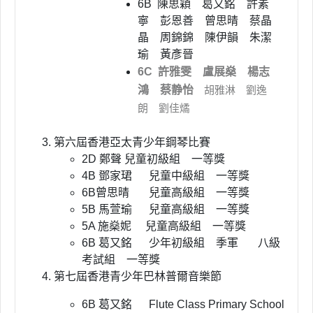
6B 陳思穎 葛又銘 許素
寧 彭恩善
曾思晴 蔡晶
晶 周錦錦 陳伊韻
朱潔
瑜 黃彥晉
6C 許雅雯 盧展燊 楊志
鴻 蔡静怡
胡雅淋 劉逸
朗 劉佳燏
第六屆香港亞太青少年鋼琴比賽
2D 鄭聲 兒童初級組 一等獎
4B 鄧家珺 兒童中級組 一等獎
6B曾思晴 兒童高級組 一等獎
5B 馬萱瑜 兒童高級組 一等獎
5A 施燊妮 兒童高級組 一等獎
6B 葛又銘 少年初級組 季軍 八級
考試組 一等獎
第七屆香港青少年巴林普爾音樂節
6B 葛又銘 Flute Class Primary School