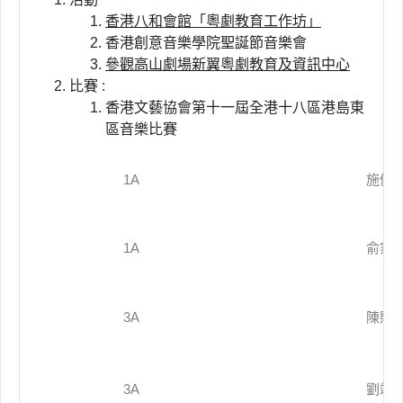
香港八和會館「粵劇教育工作坊」
香港創意音樂學院聖誕節音樂會
參觀高山劇場新翼粵劇教育及資訊中心
比賽 :
香港文藝協會第十一屆全港十八區港島東
區音樂比賽
1A
施優
1A
俞家
3A
陳熙
3A
劉竣