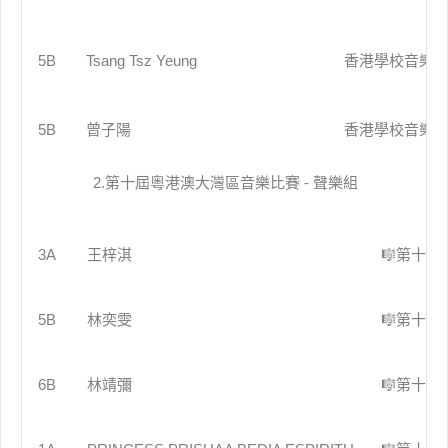
5B
Tsang Tsz Yeung
香港學校音樂
5B
曾子陽
香港學校音樂
2.第十屆粵港澳大灣區音樂比賽 - 聲樂組
3A
王梓淇
🎼第十屆
5B
林奕雯
🎼第十屆
6B
林靖彌
🎼第十屆