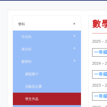
數
+
學科
+
中文科
2025 –
+
英文科
一年
+
數學科
2024 –
課程簡介
一年
2023 –
活動及比賽
一年
學生作品