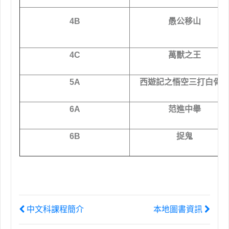
4B
愚公移山
4C
萬獸之王
5A
西遊記之悟空三打白骨
6A
范進中舉
6B
捉鬼
中文科課程簡介
本地圖書資訊