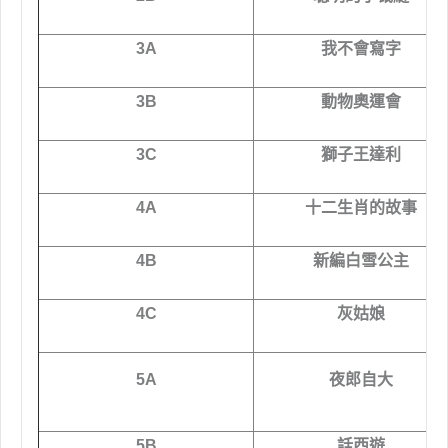
3A
我不會寫字
3B
動物奧運會
3C
獅子王達利
4A
十二生肖的故事
4B
新編白雪公主
4C
灰姑娘
5A
夜郎自大
5B
話西遊