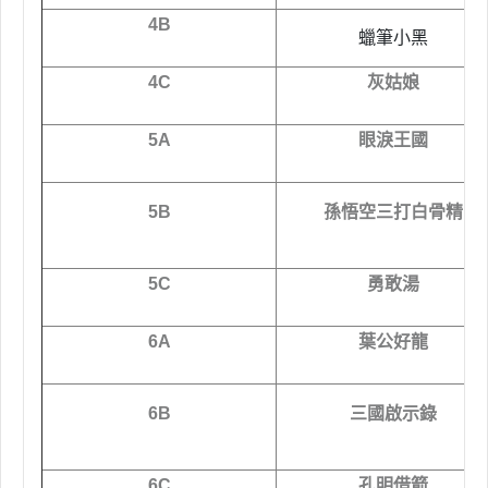
4B
蠟筆小黑
4C
灰姑娘
5A
眼淚王國
5B
孫悟空三打白骨精
5C
勇敢湯
6A
葉公好龍
6B
三國啟示錄
6C
孔明借箭