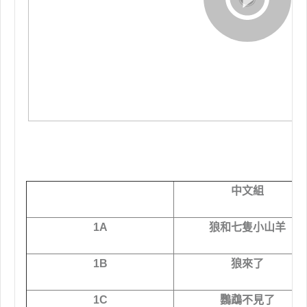
中文組
1A
狼和七隻小山羊
1B
狼來了
1C
鸚鵡不見了