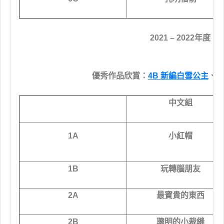
2021 – 2022年度
優秀作品欣賞：
4B 新編白雪公主
、
6
中文組
1A
小紅帽
1B
玩轉腦朋友
2A
最寶貴的東西
2B
聰明的小裁縫