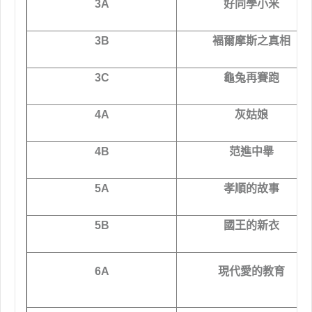
3A
好同學小米
3B
褔爾摩斯之真相
3C
龜兔再賽跑
4A
灰姑娘
4B
范進中舉
5A
孝順的故事
5B
國王的新衣
6A
現代愛的教育