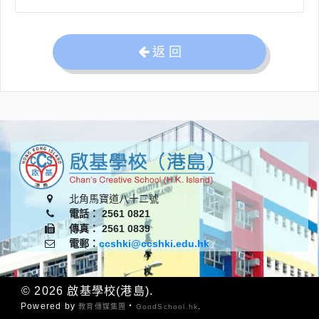
返 回
北角馬寶道八十二號
電話： 2561 0821
傳真： 2561 0839
電郵：
ccshki@ccshki.edu.hk
© 2026
啟基學校(港島)
.
Powered by
‧
.
教育傳媒集團
GoodSchool.hk