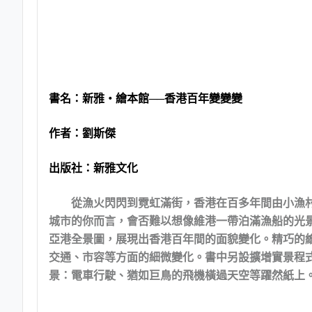
書名：
新雅‧繪本館──香港百年變變變
作者：
劉斯傑
出版社：
新雅文化
從漁火閃閃到霓虹滿街，香港在百多年間由小漁
城市的你而言，會否難以想像維港一帶泊滿漁船的光
亞港全景圖，展現出香港百年間的面貌變化。精巧的
交通、市容等方面的細微變化。書中另設擴增實景程式
景：電車行駛、猶如巨鳥的飛機橫過天空等躍然紙上