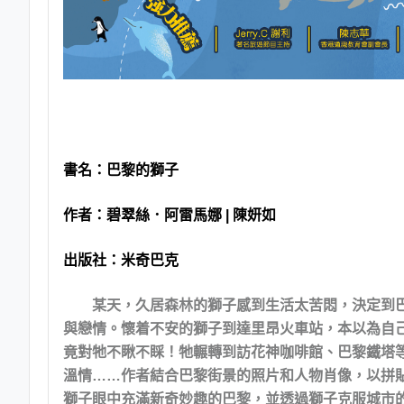
書名：
巴黎的獅子
作者：
碧翠絲．阿雷馬娜 | 陳妍如
出版社：
米奇巴克
某天，久居森林的獅子感到生活太苦悶，決定到
與戀情。懷着不安的獅子到達里昂火車站，本以為自
竟對牠不瞅不睬！牠輾轉到訪花神咖啡館、巴黎鐵塔
溫情……作者結合巴黎街景的照片和人物肖像，以拼
獅子眼中充滿新奇妙趣的巴黎，並透過獅子克服城市