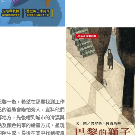
巴黎一遊，希望在那裏找到工作
己的姿態會嚇怕旁人，豈料他們
等地方，先後嚐到城市的冷漠與
貼及顏色鉛筆的繪畫方式，呈現
的陌生感、最後在其中找到棲息