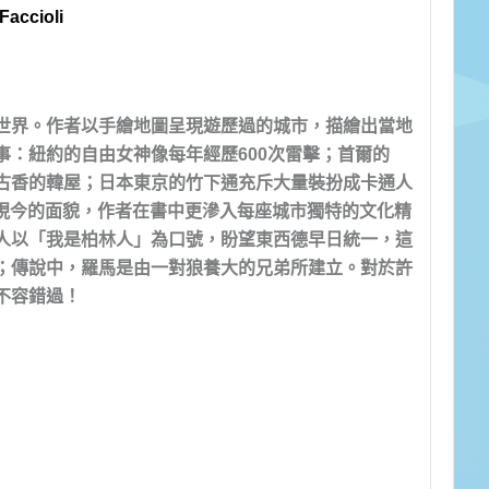
Faccioli
界。作者以手繪地圖呈現遊歷過的城市，描繪出當地
事：紐約的自由女神像每年經歷600次雷擊；首爾的
古香的韓屋；日本東京的竹下通充斥大量裝扮成卡通人
城市現今的面貌，作者在書中更滲入每座城市獨特的文化精
人以「我是柏林人」為口號，盼望東西德早日統一，這
；傳說中，羅馬是由一對狼養大的兄弟所建立。對於許
不容錯過！