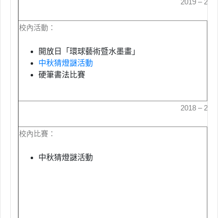
2019 – 20
校內活動：
校
開放日「環球藝術暨水墨畫」
中秋猜燈謎活動
硬筆書法比賽
2018 – 20
校內比賽：
校
中秋猜燈謎活動