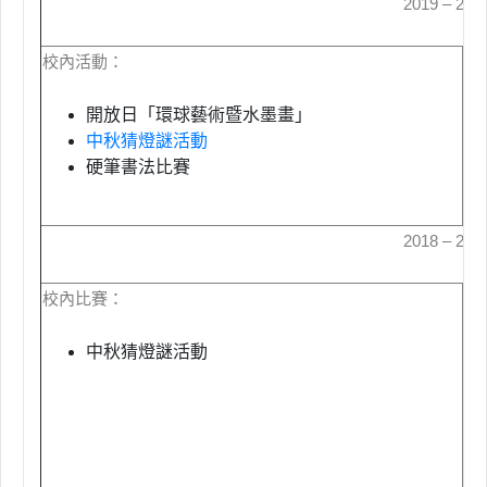
2019 – 20
校內活動：
校
開放日「環球藝術暨水墨畫」
中秋猜燈謎活動
硬筆書法比賽
2018 – 20
校內比賽：
校
中秋猜燈謎活動