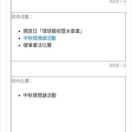
2019 – 20
校內活動：
校
開放日「環球藝術暨水墨畫」
中秋猜燈謎活動
硬筆書法比賽
2018 – 20
校內比賽：
校
中秋猜燈謎活動