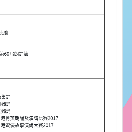
比賽
第69屆朗誦節
語集誦
詞獨誦
文獨誦
港菁英朗誦及演講比賽2017
港資優故事演說大賽2017