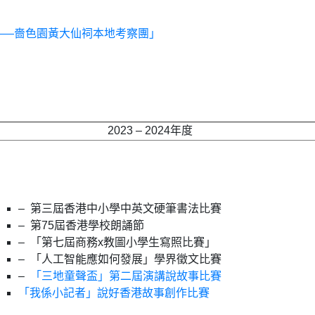
——嗇色園黃大仙祠本地考察團」
2023 – 2024年度
– 第三屆香港中小學中英文硬筆書法比賽
– 第
75
屆香港學校朗誦節
– 「第七屆商務
x
教圖小學生寫照比賽」
– 「人工智能應如何發展」學界徵文比賽
–
「三地童聲盃」第二屆演講說故事比賽
「我係小記者」說好香港故事創作比賽