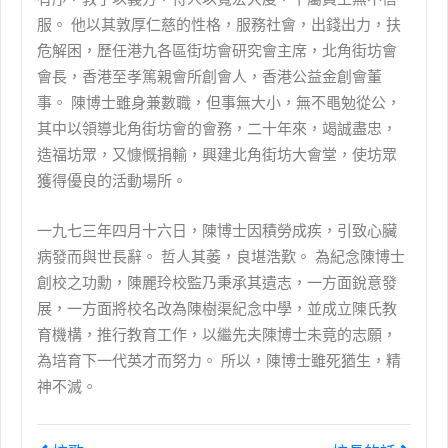
服。 他以其敦厚仁慈的性格，服務社會，出錢出力，扶
危解困，歷任港九各區街坊會研究會主席，北角街坊會
會長，香港至孝篤親會所創會人，香港公益金創會董
事。 陳博士雖身兼數職，但事無大小，無不黽勉從公，
其中以領導北角街坊會的會務，二十年來，竭誠盡忠，
造福坊眾，又慷慨捐輸，興建北角街坊大會堂，使坊眾
獲得優良的活動場所。
一九七三年四月十六日，陳博士因積勞成疾，引致心臟
病發而與世長辭。 哲人其萎，良堪浩歎。 為紀念陳博士
創校之功勳，陳麗玲校監乃秉承其遺志，一方面銳意發
展，一方面將校名改為陳樹渠紀念中學，並成立陳氏教
育機構，推行教育工作，以繼先夫陳博士未竟的志願，
為培育下一代英才而努力。 所以，陳博士雖死猶生，精
神不滅。