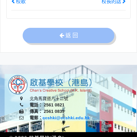
校歌
校長的話
返 回
北角馬寶道八十二號
電話： 2561 0821
傳真： 2561 0839
電郵：
ccshki@ccshki.edu.hk