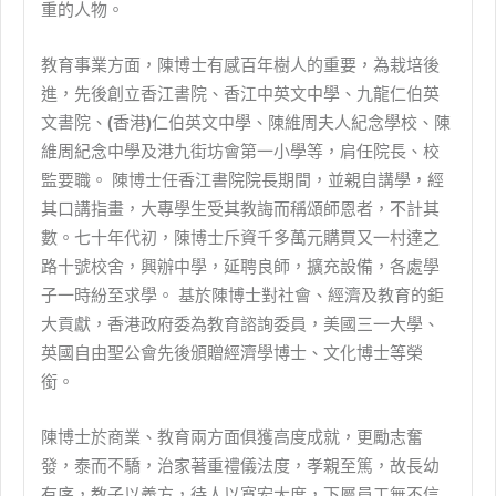
重的人物。
教育事業方面，陳博士有感百年樹人的重要，為栽培後
進，先後創立香江書院、香江中英文中學、九龍仁伯英
文書院、
(
香港
)
仁伯英文中學、陳維周夫人紀念學校、陳
維周紀念中學及港九街坊會第一小學等，肩任院長、校
監要職。 陳博士任香江書院院長期間，並親自講學，經
其口講指畫，大專學生受其教誨而稱頌師恩者，不計其
數。七十年代初，陳博士斥資千多萬元購買又一村達之
路十號校舍，興辦中學，延聘良師，擴充設備，各處學
子一時紛至求學。 基於陳博士對社會、經濟及教育的鉅
大貢獻，香港政府委為教育諮詢委員，美國三一大學、
英國自由聖公會先後頒贈經濟學博士、文化博士等榮
銜。
陳博士於商業、教育兩方面俱獲高度成就，更勵志奮
發，泰而不驕，治家著重禮儀法度，孝親至篤，故長幼
有序，教子以義方，待人以寬宏大度，下屬員工無不信