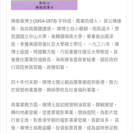
陳樹渠博士
(1914-1973)
字仲成，廣東防城人。 其父陳維
周，為前兩廣鹽運使。 陳博士自小聰穎，抱負遠大，曾
就讀國立中山大學，後轉讀嶺南大學。畢業後出國深
造，考獲美國哥倫比亞大學碩士學位。 一九三八年，陳
博士返國，時國難方殷，乃抵重慶任復旦大學教授，其
後擔任廣東防城縣長、海南建省委員會秘書、國民政府
行政院參政等職，政聲昭著。
四十年代末期，陳博士隨父親由廣東撤退到香港，致力
於經營商業業務、興辦學校及社會福利事業。
商業業務方面，陳博士起初經營桐油貿易，韓戰爆發，
轉向地產發展，並進軍電影事業，開辦戲院，為影片發
行會主席，對香港早期的電影事業發展，貢獻良多。 其
後，陳博士高瞻遠矚，投資股票買賣，成為當時舉足輕