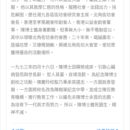
服。 他以其敦厚仁慈的性格，服務社會，出錢出力，扶
危解困，歷任港九各區街坊會研究會主席，北角街坊會
會長，香港至孝篤親會所創會人，香港公益金創會董
事。 陳博士雖身兼數職，但事無大小，無不黽勉從公，
其中以領導北角街坊會的會務，二十年來，竭誠盡忠，
造福坊眾，又慷慨捐輸，興建北角街坊大會堂，使坊眾
獲得優良的活動場所。
一九七三年四月十六日，陳博士因積勞成疾，引致心臟
病發而與世長辭。 哲人其萎，良堪浩歎。 為紀念陳博士
創校之功勳，陳麗玲校監乃秉承其遺志，一方面銳意發
展，一方面將校名改為陳樹渠紀念中學，並成立陳氏教
育機構，推行教育工作，以繼先夫陳博士未竟的志願，
為培育下一代英才而努力。 所以，陳博士雖死猶生，精
神不滅。