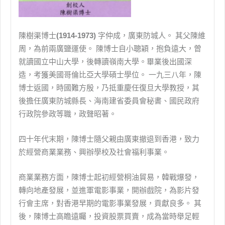
陳樹渠博士
(1914-1973)
字仲成，廣東防城人。 其父陳維
周，為前兩廣鹽運使。 陳博士自小聰穎，抱負遠大，曾
就讀國立中山大學，後轉讀嶺南大學。畢業後出國深
造，考獲美國哥倫比亞大學碩士學位。 一九三八年，陳
博士返國，時國難方殷，乃抵重慶任復旦大學教授，其
後擔任廣東防城縣長、海南建省委員會秘書、國民政府
行政院參政等職，政聲昭著。
四十年代末期，陳博士隨父親由廣東撤退到香港，致力
於經營商業業務、興辦學校及社會福利事業。
商業業務方面，陳博士起初經營桐油貿易，韓戰爆發，
轉向地產發展，並進軍電影事業，開辦戲院，為影片發
行會主席，對香港早期的電影事業發展，貢獻良多。 其
後，陳博士高瞻遠矚，投資股票買賣，成為當時舉足輕