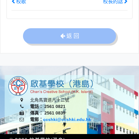
校歌
校長的話
返 回
北角馬寶道八十二號
電話： 2561 0821
傳真： 2561 0839
電郵：
ccshki@ccshki.edu.hk