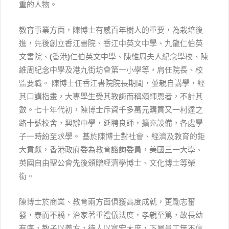
重的人物。
教育事業方面，陳博士有感百年樹人的重要，為栽培後
進，先後創立香江書院、香江中英文中學、九龍仁伯英
文書院、
(
香港
)
仁伯英文中學、陳維周夫人紀念學校、陳
維周紀念中學及港九街坊會第一小學等，肩任院長、校
監要職。 陳博士任香江書院院長期間，並親自講學，經
其口講指畫，大專學生受其教誨而稱頌師恩者，不計其
數。七十年代初，陳博士斥資千多萬元購買又一村達之
路十號校舍，興辦中學，延聘良師，擴充設備，各處學
子一時紛至求學。 基於陳博士對社會、經濟及教育的鉅
大貢獻，香港政府委為教育諮詢委員，美國三一大學、
英國自由聖公會先後頒贈經濟學博士、文化博士等榮
銜。
陳博士於商業、教育兩方面俱獲高度成就，更勵志奮
發，泰而不驕，治家著重禮儀法度，孝親至篤，故長幼
有序，教子以義方，待人以寬宏大度，下屬員工無不信