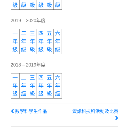
級
級
級
級
級
級
2019 – 2020年度
一
二
三
四
五
六
年
年
年
年
年
年
級
級
級
級
級
級
2018 – 2019年度
一
二
三
四
五
六
年
年
年
年
年
年
級
級
級
級
級
級
數學科學生作品
資訊科技科活動及比賽