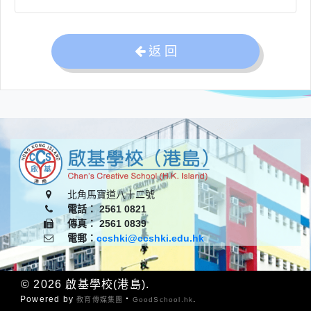
返 回
北角馬寶道八十二號
電話： 2561 0821
傳真： 2561 0839
電郵：
ccshki@ccshki.edu.hk
© 2026
啟基學校(港島)
.
Powered by
‧
.
教育傳媒集團
GoodSchool.hk