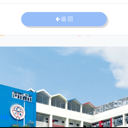
返 回
.hk