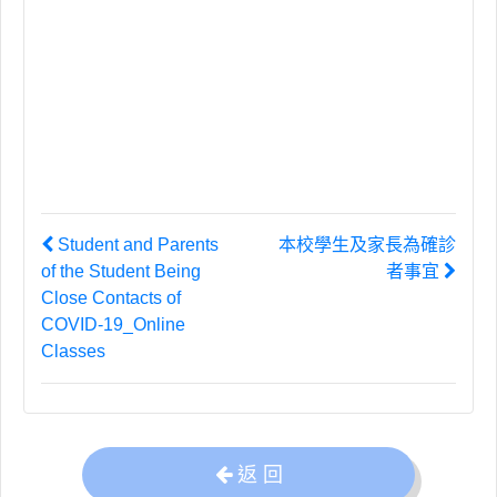
Student and Parents
本校學生及家長為確診
of the Student Being
者事宜
Close Contacts of
COVID-19_Online
Classes
返 回