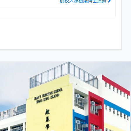
創校人陳樹渠博士演辭