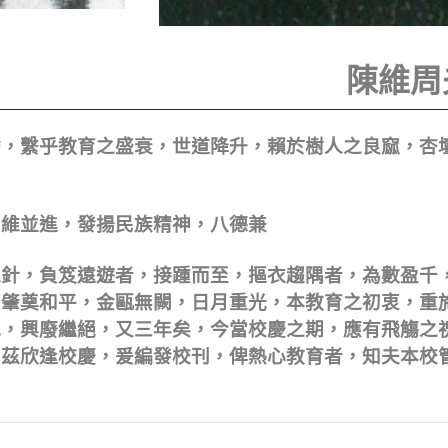
陳維周
替，繫乎教育之盛衰，世道降升，賴於樹人之良窳，杏
四維並進，發揚民族精神，八德兼
之針，負笈遠遊者，接踵而至，摳衣趨隅者，為數盈千
，肇奠和平，金甌無闕，日月重光，本教育之初衷，重
規，興廢繼絕，又三年矣，今當校慶之期，應有飛觴之
，茲欣逢校慶，爰編發校刊，俾熱心教育者，知夫本校