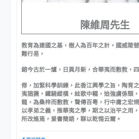
陳維周先生
教育為建國之基，樹人為百年之計，國威陵
難行易，
鎔今古於一爐，日異月新，合華夷而敷教，
修，加緊科學訓練，此香江興學之旨，陶育
夷猖獗，鐵騎縱橫，絃歌中輟，迨強虜係頸
龍，為桑梓而敷教，聲傳百粵，行中庸之宏
以孝弟之義，推華夷之學，期之以治平之用
所改進焉，爰書簡語，聊以乾惕云爾。