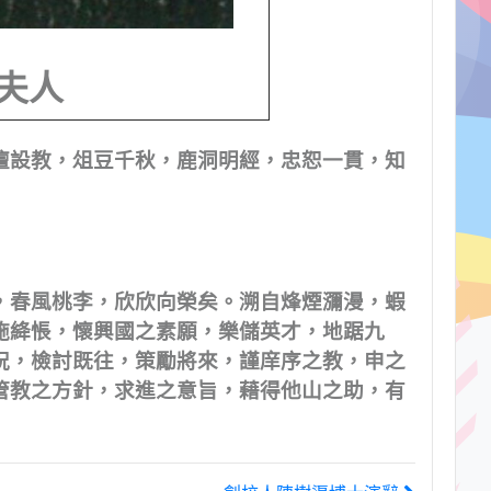
夫人
壇設教，俎豆千秋，鹿洞明經，忠恕一貫，知
，春風桃李，欣欣向榮矣。溯自烽煙瀰漫，蝦
施絳悵，懷興國之素願，樂儲英才，地踞九
祝，檢討既往，策勵將來，謹庠序之教，申之
管教之方針，求進之意旨，藉得他山之助，有