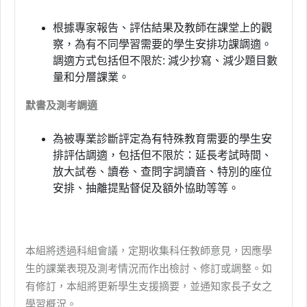
根據專家報告、評估結果及教師在課堂上的觀
察，為有不同學習需要的學生安排功課調適。
調適方式包括但不限於
:
減少抄寫、減少題目數
量和分層課業。
默書及測考調適
為被專業診斷評定為有特殊教育需要的學生安
排評估調適，包括但不限於：延長考試時間、
放大試卷、讀卷、查問字詞讀音、特別的座位
安排、抽離提點督促及額外協助等等。
本組將透過科組會議，定期收集科任教師意見，因應學
生的課業表現及測考情況而作出檢討、修訂或調整。如
有修訂，本組將更新學生支援摘要，並通知家長子女之
學習概況。