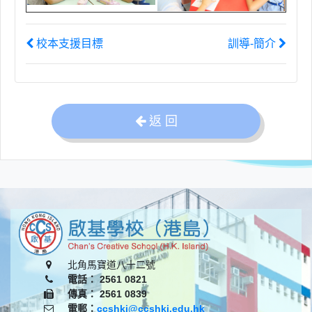
校本支援目標
訓導-簡介
返 回
北角馬寶道八十二號
電話： 2561 0821
傳真： 2561 0839
電郵：
ccshki@ccshki.edu.hk