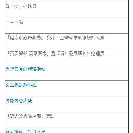
啟「德」抓找樂
一人一職
「健康家庭齊起動」系列 ─ 童畫寄語貼紙設計大賽
「實現夢想 貢獻國家」暨《青年發展藍圖》巡迴展
大型交互繩體驗活動
交互繩訓練小組
同你同心大使
「陽光笑容滿校園」活動
關愛活動—生日之星