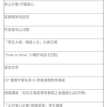
有心計劃
-
守護甜心
茶藝精英培訓班
吹氣搶包山活動
「學生大使
-
積極人生」計劃日營
"Oops to Wow" 小種籽培訓
(
日營
)
感官世界
CP 健康早餐知多少
-
營養健康教育講座
通識講座：如何正確處理青春期之身體變化
(
女同學
)
「正向童心計劃
-
情緒管理」學生講座