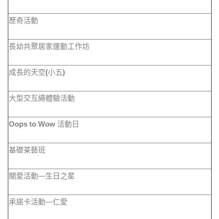
歷奇活動
長幼共聚居家運動工作坊
成長的天空
(
小五
)
大型交互繩體驗活動
Oops to Wow
活動日
基礎茶藝班
關愛活動—生日之星
承諾卡活動—仁愛