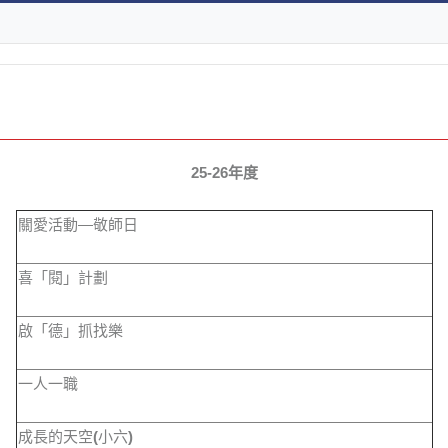
25-26年度
關愛活動—敬師日
喜「閱」計劃
啟「德」抓找樂
一人一職
成長的天空
(
小六
)