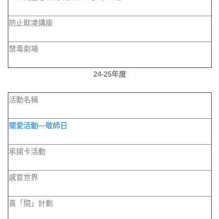
防止欺凌講座
禁毒劇場
24-25年度
活動名稱
關愛活動—敬師日
承諾卡活動
感官世界
喜「閱」計劃