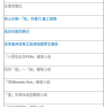
反應燈攤位
有心計劃
-
「潔」伴童行 義工服務
長幼共融同樂日
從希臘神話看正面價值觀學生講座
「小學如此多
FUN
」輔導小組
同你「創」一「創」輔導小組
「情緒
Inside Out
」輔導小組
「童」你趣味桌遊輔導小組