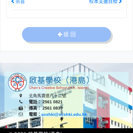
宗旨
校本支援目標
返 回
北角馬寶道八十二號
電話： 2561 0821
傳真： 2561 0839
電郵：
ccshki@ccshki.edu.hk