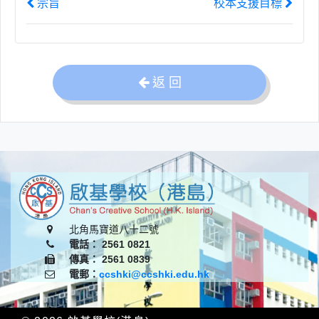
宗旨
校本支援目標
返 回
北角馬寶道八十二號
電話： 2561 0821
傳真： 2561 0839
電郵：
ccshki@ccshki.edu.hk